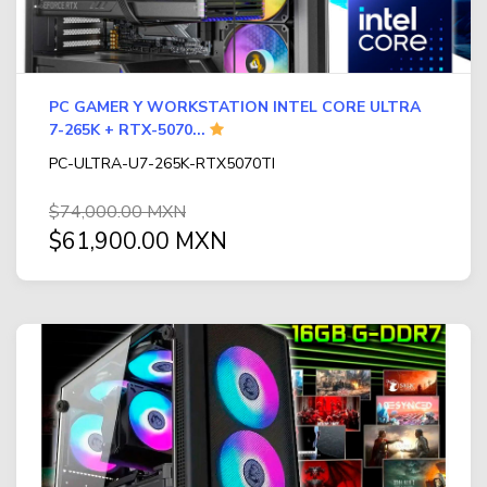
PC GAMER Y WORKSTATION INTEL CORE ULTRA
7-265K + RTX-5070...
PC-ULTRA-U7-265K-RTX5070TI
$74,000.00 MXN
$61,900.00 MXN