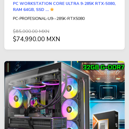
PC WORKSTATION CORE ULTRA 9-285K RTX-5080,
RAM 64GB, SSD ...
PC-PROFESIONAL-U9--285K-RTX5080
$85,000.00 MXN
$74,990.00 MXN