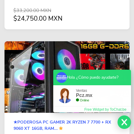
$33,200.00 MXN
$24,750.00 MXN
Hola ¿Cómo puedo ayudarte?
Ventas
Pcz.mx
Online
Free Widget by ToChat.be
★PODEROSA PC GAMER 2K RYZEN 7 7700 + RX
9060 XT 16GB, RAM...