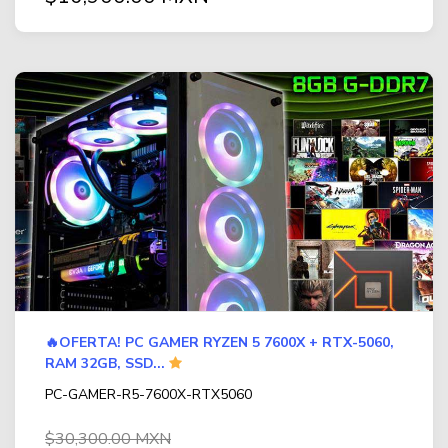
🔥OFERTA! PC GAMER RYZEN 5 7600X + RTX-5060,
RAM 32GB, SSD...
PC-GAMER-R5-7600X-RTX5060
$30,300.00 MXN