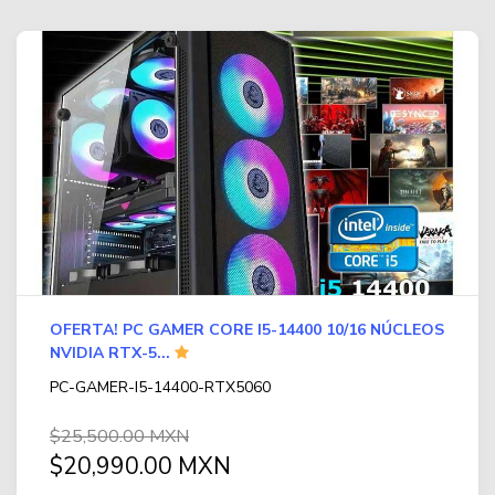
OFERTA! PC GAMER CORE I5-14400 10/16 NÚCLEOS
NVIDIA RTX-5...
PC-GAMER-I5-14400-RTX5060
$25,500.00 MXN
$20,990.00 MXN