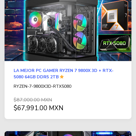
LA MEJOR PC GAMER RYZEN 7 9800X 3D + RTX-
5080 64GB DDR5 2TB
RYZEN-7-9800X3D-RTX5080
$87,000.00 MXN
$67,991.00 MXN