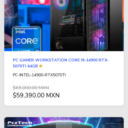
PC GAMER WORKSTATION CORE I9-14900 RTX-
5070TI 64GB
PC-INTEL-14900-RTX5070TI
$65,000.00 MXN
$59,390.00 MXN