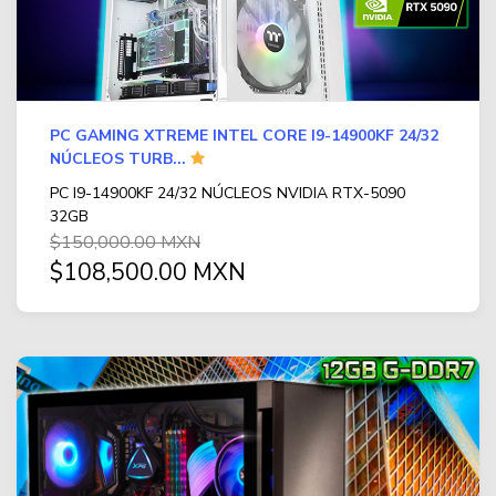
PC GAMING XTREME INTEL CORE I9-14900KF 24/32
NÚCLEOS TURB...
PC I9-14900KF 24/32 NÚCLEOS NVIDIA RTX-5090
32GB
$150,000.00 MXN
$108,500.00 MXN