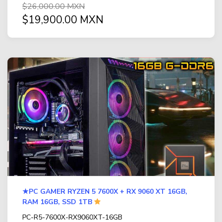
$26,000.00 MXN
$19,900.00 MXN
★PC GAMER RYZEN 5 7600X + RX 9060 XT 16GB,
RAM 16GB, SSD 1TB
PC-R5-7600X-RX9060XT-16GB