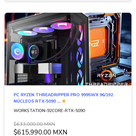
PC RYZEN THREADRIPPER PRO 9995WX 96/192
NÚCLEOS RTX-5090 ...
WORKSTATION-92CORE-RTX-5090
$633,000.00 MXN
$615,990.00 MXN