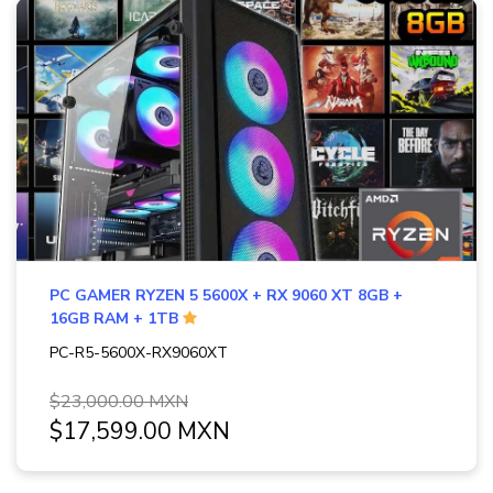
PC GAMER RYZEN 5 5600X + RX 9060 XT 8GB +
16GB RAM + 1TB
PC-R5-5600X-RX9060XT
$23,000.00 MXN
$17,599.00 MXN