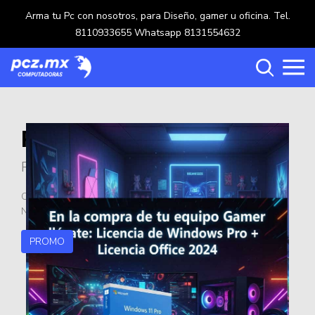
Arma tu Pc con nosotros, para Diseño, gamer u oficina. Tel.
8110933655 Whatsapp 8131554632
PROMOCION
Categorías
REGALO
Carrito de compras ()
OFERTAS REGALO TODAS LAS PC GAMER QUADRO,
NVIDIA, RADEON
PROMO
Crear una cuenta
Ingresar