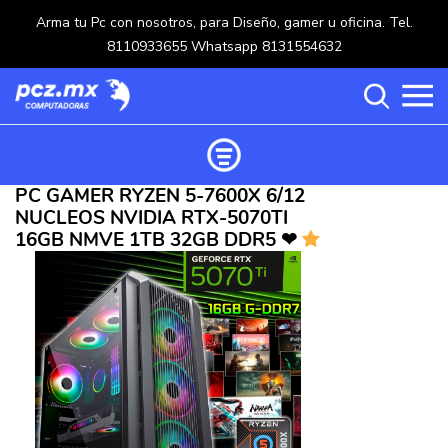
Arma tu Pc con nosotros, para Diseño, gamer u oficina. Tel.
8110933655 Whatsapp 8131554632
PC GAMER RYZEN 5-7600X 6/12
Ordenar productos
NUCLEOS NVIDIA RTX-5070TI
Categorías
16GB NMVE 1TB 32GB DDR5 ❤
Carrito de compras ()
Categorías
PROCESADORES
(117)
Crear una cuenta
OPTICOS
(5)
Ingresar
MOUSE
(218)
MULTIFUNCIONALES
(114)