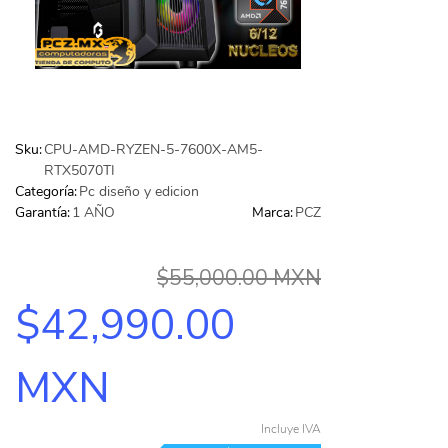
IMPRESORA DE AMPLIO FORMATO (PLOTTER)
(24)
Contacto
MEMORIAS
(667)
Aviso de privacidad
AUDIFONOS Y MICRO
(291)
GAMES
(24)
Sku:
CPU-AMD-RYZEN-5-7600X-AM5-
RTX5070TI
TELEFONIA
(122)
Categoría:
Pc diseño y edicion
Garantía:
1 AÑO
Marca:
PCZ
FAX
(1)
TECLADOS
(125)
$55,000.00 MXN
VIDEO
(126)
$42,990.00
PC GAMER BASICA
(14)
GABINETES Y ENFRIAMIENTO
(268)
MXN
COMPUTADORAS
(2)
Incluye IVA
TODAS LAS CATEGORÍAS