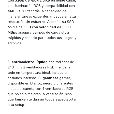
Con
32GB de RAM DDR5
en doble canal,
con iluminación RGB y compatibilidad con
AMD EXPO, tendrás la capacidad de
manejar tareas exigentes y juegos en alta
resolución sin esfuerzo. Además, su SSD
NVMe de
1TB con velocidad de 6000
MBps
asegura tiempos de carga ultra
rrápidos y espacio para todos tus juegos y
archivos.
El
enfriamiento líquido
con radiador de
240mm y 2 ventiladores RGB mantiene
todo en temperatura ideal, incluso en
sesiones intensas. El
gabinete gamer
,
disponible en blanco, negro o diferentes
modelos, cuenta con 4 ventiladores RGB
que no solo mejoran la ventilación, sino
que también le dan un toque espectacular
a tu setup.