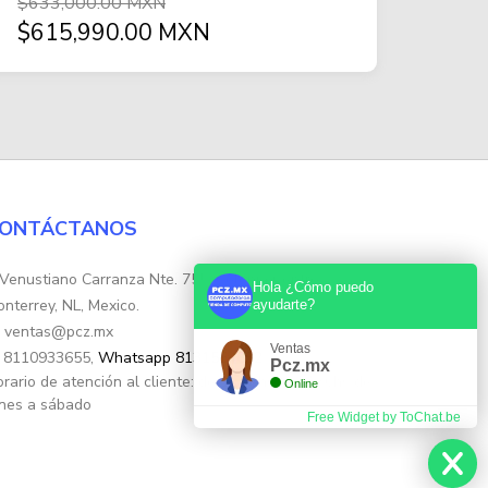
$633,000.00 MXN
$615,990.00 MXN
ONTÁCTANOS
Venustiano Carranza Nte. 755, Colonia Centro,
Hola ¿Cómo puedo
nterrey, NL, Mexico.
ayudarte?
ventas@pcz.mx
Ventas
8110933655,
Whatsapp 8131554632
Pcz.mx
rario de atención al cliente: de 10:30hs. a 17:30hs de
Online
nes a sábado
Free Widget by ToChat.be