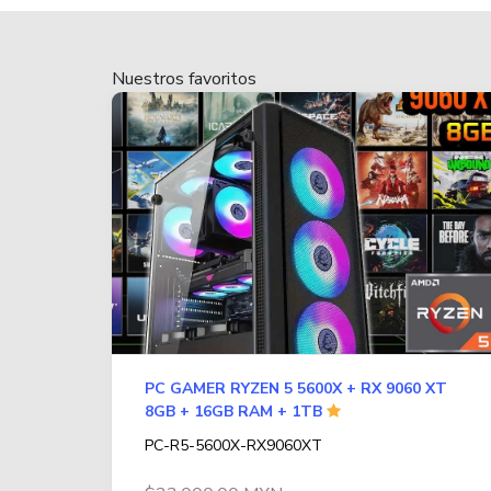
Nuestros favoritos
PC GAMER RYZEN 5 5600X + RX 9060 XT
8GB + 16GB RAM + 1TB
PC-R5-5600X-RX9060XT