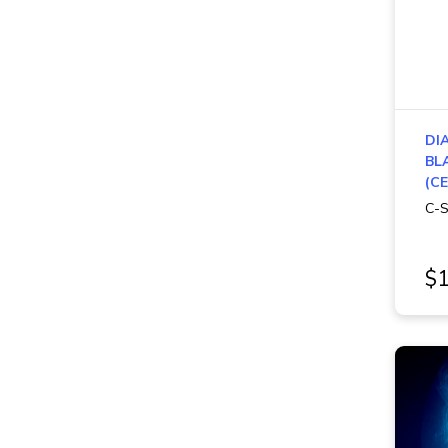
DI
BL
(CE
C-S
$1