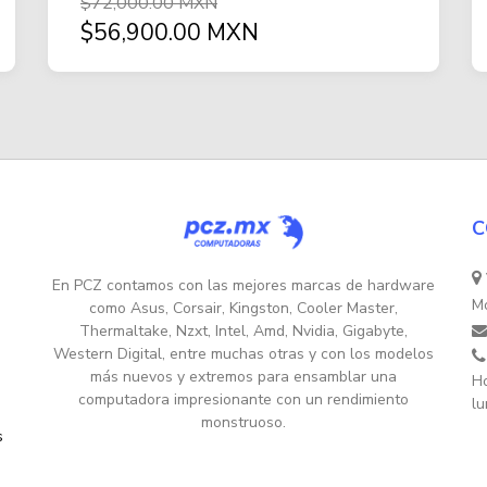
$72,000.00 MXN
$56,900.00 MXN
C
En PCZ contamos con las mejores marcas de hardware
Mo
como Asus, Corsair, Kingston, Cooler Master,
Thermaltake, Nzxt, Intel, Amd, Nvidia, Gigabyte,
Western Digital, entre muchas otras y con los modelos
más nuevos y extremos para ensamblar una
Ho
computadora impresionante con un rendimiento
lu
monstruoso.
s