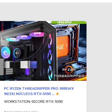
PC RYZEN THREADRIPPER PRO 9995WX
96/192 NÚCLEOS RTX-5090 ...
WORKSTATION-92CORE-RTX-5090