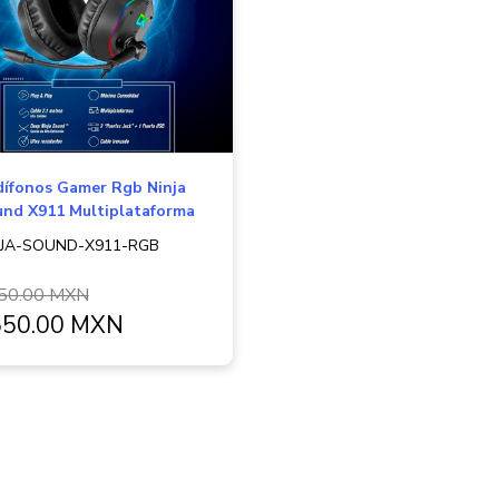
ífonos Gamer Rgb Ninja
nd X911 Multiplataforma
NJA-SOUND-X911-RGB
50.00 MXN
550.00 MXN