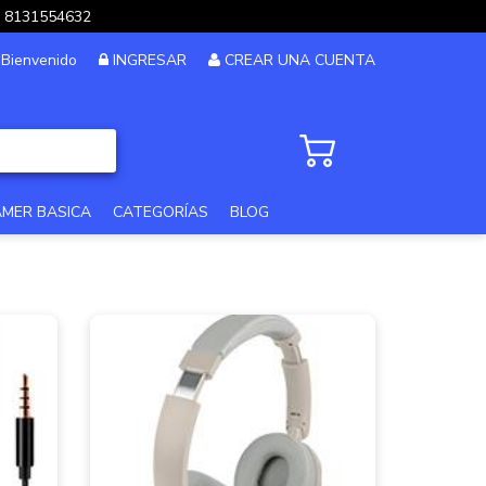
pp 8131554632
Bienvenido
INGRESAR
CREAR UNA CUENTA
AMER BASICA
CATEGORÍAS
BLOG
PC GAMER GAMA ALTA
PC GAMER 12MSI
PC DISEÑO Y EDICION
PC GAMER GAMA MEDIA
PC GAMA XTREME
PC GAMER BASICA