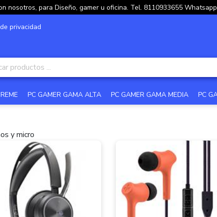
on nosotros, para Diseño, gamer u oficina. Tel. 8110933655 Whatsa
 de privacidad
TREME
PC GAMER GAMA ALTA
PC GAMER GAMA MEDIA
PC G
os y micro