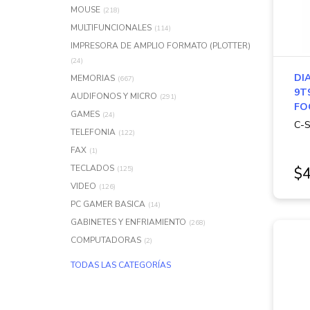
MOUSE
(218)
MULTIFUNCIONALES
(114)
IMPRESORA DE AMPLIO FORMATO (PLOTTER)
(24)
DI
MEMORIAS
(667)
9T
AUDIFONOS Y MICRO
(291)
FOC
GAMES
(24)
C-S
TELEFONIA
(122)
FAX
(1)
TECLADOS
(125)
$4
VIDEO
(126)
PC GAMER BASICA
(14)
GABINETES Y ENFRIAMIENTO
(268)
COMPUTADORAS
(2)
TODAS LAS CATEGORÍAS