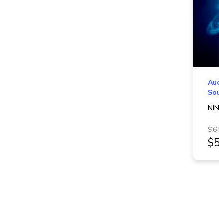
Aud
Sou
NI
$6
$