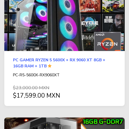
PC GAMER RYZEN 5 5600X + RX 9060 XT 8GB +
16GB RAM + 1TB
PC-R5-5600X-RX9060XT
$23,000.00 MXN
$17,599.00 MXN