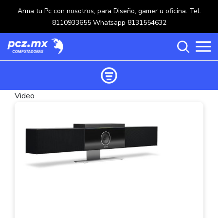
Arma tu Pc con nosotros, para Diseño, gamer u oficina. Tel.
8110933655 Whatsapp 8131554632
Video
Ordenar productos
Categorías
Carrito de compras ()
Categorías
PROCESADORES
(117)
Crear una cuenta
OPTICOS
(5)
Ingresar
MOUSE
(218)
MULTIFUNCIONALES
(114)