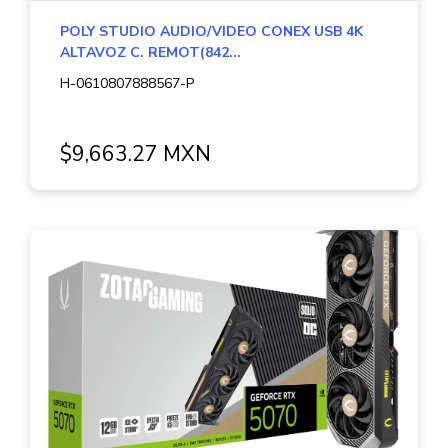
POLY STUDIO AUDIO/VIDEO CONEX USB 4K
IMPRESORA DE AMPLIO FORMATO (PLOTTER)
(24)
Contacto
ALTAVOZ C. REMOT(842...
MEMORIAS
(667)
H-0610807888567-P
Aviso de privacidad
AUDIFONOS Y MICRO
(291)
GAMES
(24)
$9,663.27 MXN
TELEFONIA
(122)
FAX
(1)
TECLADOS
(125)
VIDEO
(126)
PC GAMER BASICA
(14)
GABINETES Y ENFRIAMIENTO
(268)
COMPUTADORAS
(2)
TODAS LAS CATEGORÍAS