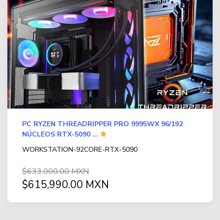
PC RYZEN THREADRIPPER PRO 9995WX 96/192
NÚCLEOS RTX-5090 ...
WORKSTATION-92CORE-RTX-5090
$633,000.00 MXN
$615,990.00 MXN