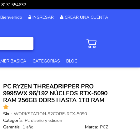
pp 8131554632
Bienvenido
INGRESAR
CREAR UNA CUENTA
AMER BASICA
CATEGORÍAS
BLOG
PC GAMER GAMA ALTA
PC RYZEN THREADRIPPER PRO
PC GAMER 12MSI
9995WX 96/192 NÚCLEOS RTX-5090
RAM 256GB DDR5 HASTA 1TB RAM
PC DISEÑO Y EDICION
Sku:
WORKSTATION-92CORE-RTX-5090
PC GAMER GAMA MEDIA
Categoría:
Pc diseño y edicion
PC GAMA XTREME
Garantía:
1 año
Marca:
PCZ
PC GAMER BASICA