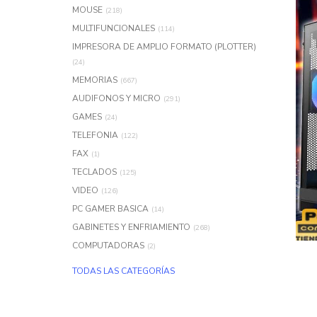
MOUSE
(218)
MULTIFUNCIONALES
(114)
IMPRESORA DE AMPLIO FORMATO (PLOTTER)
(24)
MEMORIAS
(667)
AUDIFONOS Y MICRO
(291)
GAMES
(24)
TELEFONIA
(122)
FAX
(1)
TECLADOS
(125)
VIDEO
(126)
PC GAMER BASICA
(14)
GABINETES Y ENFRIAMIENTO
(268)
COMPUTADORAS
(2)
TODAS LAS CATEGORÍAS