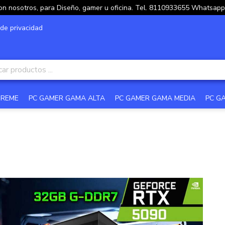
on nosotros, para Diseño, gamer u oficina. Tel. 8110933655 Whatsa
 de privacidad
TREME
PC GAMER GAMA ALTA
PC GAMER GAMA MEDIA
PC G