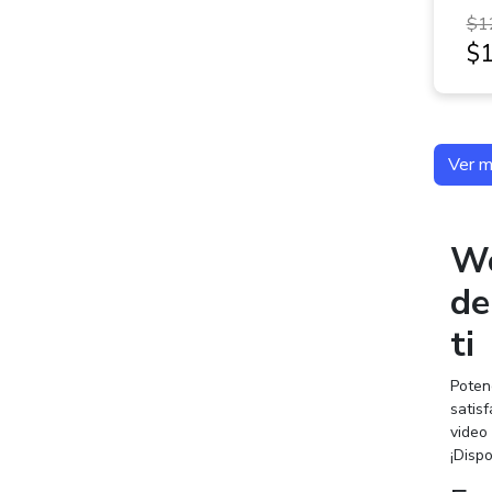
$1
$
Ver 
Wo
de
ti
Poten
satis
video 
¡Disp