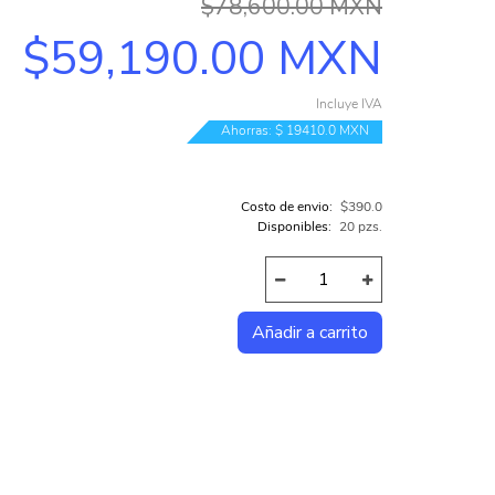
$78,600.00 MXN
COMPUTADORAS INTEL
$59,190.00 MXN
COMPUTADORAS AMD
Incluye IVA
TODAS LAS CATEGORÍAS...
Ahorras: $ 19410.0 MXN
Costo de envio:
$390.0
Disponibles:
20 pzs.