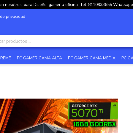
on nosotros, para Diseño, gamer u oficina. Tel. 8110933655 Whatsa
 de privacidad
TREME
PC GAMER GAMA ALTA
PC GAMER GAMA MEDIA
PC G