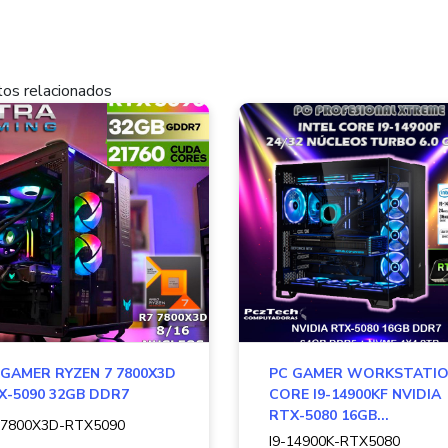
os relacionados
 GAMER RYZEN 7 7800X3D
PC GAMER WORKSTATI
X-5090 32GB DDR7
CORE I9-14900KF NVIDIA
RTX-5080 16GB...
-7800X3D-RTX5090
I9-14900K-RTX5080