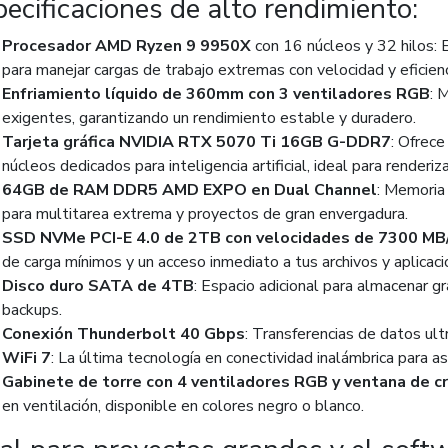
ecificaciones de alto rendimiento:
Procesador AMD Ryzen 9 9950X
con 16 núcleos y 32 hilos:
para manejar cargas de trabajo extremas con velocidad y eficienc
Enfriamiento líquido de 360mm con 3 ventiladores RGB
: 
exigentes, garantizando un rendimiento estable y duradero.
Tarjeta gráfica NVIDIA RTX 5070 Ti 16GB G-DDR7
: Ofrece
núcleos dedicados para inteligencia artificial, ideal para renderiz
64GB de RAM DDR5 AMD EXPO en Dual Channel
: Memoria
para multitarea extrema y proyectos de gran envergadura.
SSD NVMe PCI-E 4.0 de 2TB con velocidades de 7300 MB
de carga mínimos y un acceso inmediato a tus archivos y aplicaci
Disco duro SATA de 4TB
: Espacio adicional para almacenar 
backups.
Conexión Thunderbolt 40 Gbps
: Transferencias de datos ult
WiFi 7
: La última tecnología en conectividad inalámbrica para a
Gabinete de torre con 4 ventiladores RGB y ventana de c
en ventilación, disponible en colores negro o blanco.