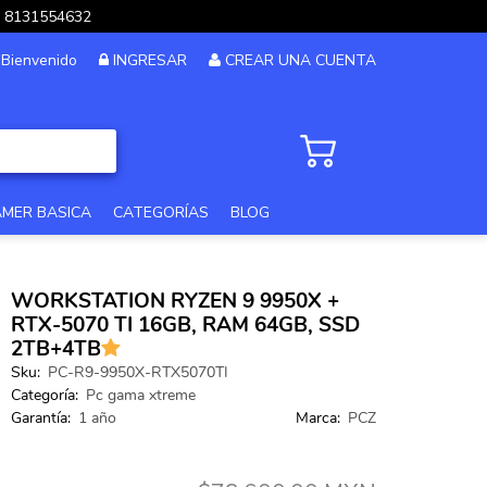
pp 8131554632
Bienvenido
INGRESAR
CREAR UNA CUENTA
AMER BASICA
CATEGORÍAS
BLOG
PC GAMER GAMA ALTA
WORKSTATION RYZEN 9 9950X +
PC GAMER 12MSI
RTX-5070 TI 16GB, RAM 64GB, SSD
2TB+4TB
PC DISEÑO Y EDICION
Sku:
PC-R9-9950X-RTX5070TI
Categoría:
Pc gama xtreme
PC GAMER GAMA MEDIA
Garantía:
1 año
Marca:
PCZ
PC GAMA XTREME
PC GAMER BASICA