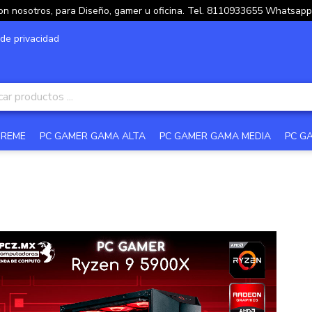
on nosotros, para Diseño, gamer u oficina. Tel. 8110933655 Whatsa
 de privacidad
TREME
PC GAMER GAMA ALTA
PC GAMER GAMA MEDIA
PC G