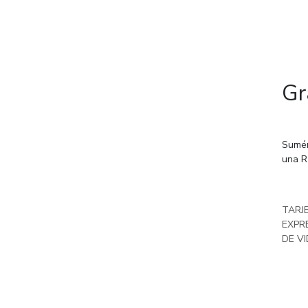
Gr
Sumér
una RT
TARJ
EXPR
DE VI