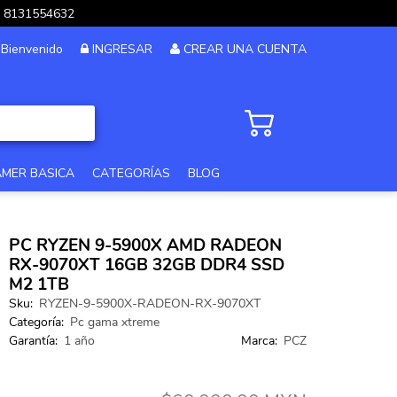
pp 8131554632
Bienvenido
INGRESAR
CREAR UNA CUENTA
AMER BASICA
CATEGORÍAS
BLOG
PC GAMER GAMA ALTA
PC RYZEN 9-5900X AMD RADEON
PC GAMER 12MSI
RX-9070XT 16GB 32GB DDR4 SSD
M2 1TB
PC DISEÑO Y EDICION
Sku:
RYZEN-9-5900X-RADEON-RX-9070XT
Categoría:
Pc gama xtreme
PC GAMER GAMA MEDIA
Garantía:
1 año
Marca:
PCZ
PC GAMA XTREME
PC GAMER BASICA