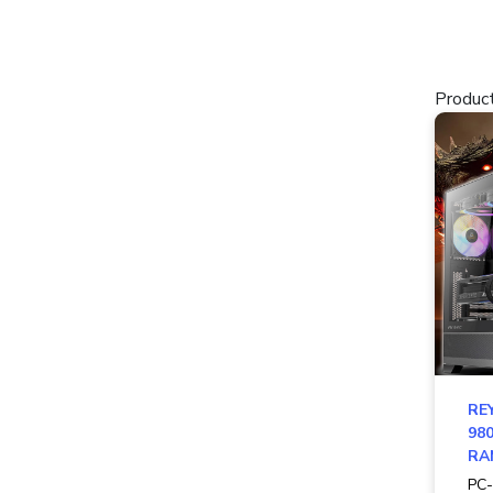
Product
RE
980
RAM
PC