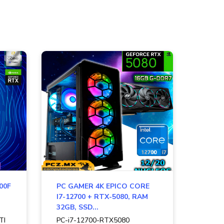
00F
PC GAMER 4K EPICO CORE
I7-12700 + RTX-5080, RAM
32GB, SSD...
TI
PC-i7-12700-RTX5080