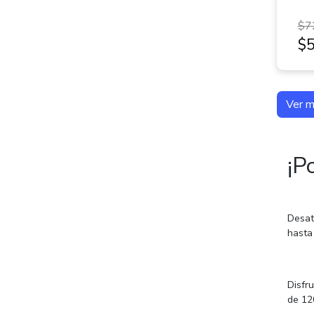
$7
$5
Ver 
¡P
Desat
hasta
Disfr
de 12