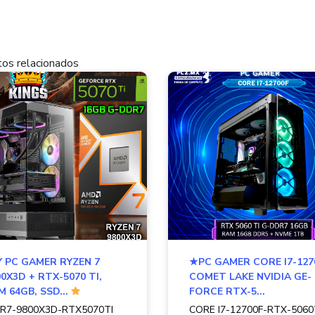
os relacionados
Y PC GAMER RYZEN 7
★PC GAMER CORE I7-127
0X3D + RTX-5070 TI,
COMET LAKE NVIDIA GE-
 64GB, SSD...
FORCE RTX-5...
-R7-9800X3D-RTX5070TI
CORE I7-12700F-RTX-5060