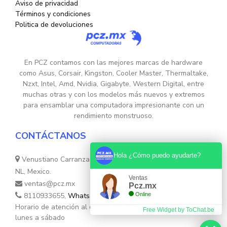
Aviso de privacidad
Términos y condiciones
Politica de devoluciones
En PCZ contamos con las mejores marcas de hardware
como Asus, Corsair, Kingston, Cooler Master, Thermaltake,
Nzxt, Intel, Amd, Nvidia, Gigabyte, Western Digital, entre
muchas otras y con los modelos más nuevos y extremos
para ensamblar una computadora impresionante con un
rendimiento monstruoso.
CONTÁCTANOS
Hola ¿Cómo puedo ayudarte?
Venustiano Carranza Nte. 755, Colonia Centro, Monterrey,
NL, Mexico.
Ventas
ventas@pcz.mx
Pcz.mx
8110933655,
Whatsapp 8131554632
Online
Horario de atención al cliente: de 10:30hs. a 17:30hs de
Free Widget by ToChat.be
lunes a sábado