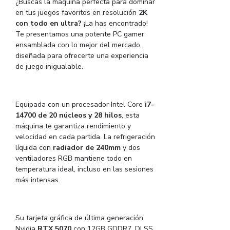
¿Buscas la máquina perfecta para dominar
en tus juegos favoritos en resolución
2K
con todo en ultra?
¡La has encontrado!
Te presentamos una potente PC gamer
ensamblada con lo mejor del mercado,
diseñada para ofrecerte una experiencia
de juego inigualable.
Equipada con un procesador Intel Core
i7-
14700 de 20 núcleos y 28 hilos
, esta
máquina te garantiza rendimiento y
velocidad en cada partida. La refrigeración
líquida con
radiador de 240mm
y dos
ventiladores RGB mantiene todo en
temperatura ideal, incluso en las sesiones
más intensas.
Su tarjeta gráfica de última generación
Nvidia
RTX 5070
con 12GB GDDR7, DLSS