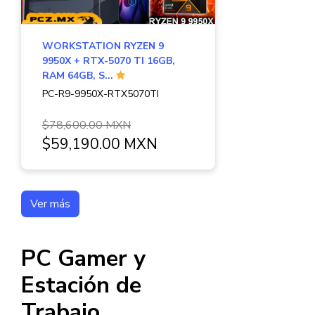
WORKSTATION RYZEN 9
9950X + RTX-5070 TI 16GB,
RAM 64GB, S...
PC-R9-9950X-RTX5070TI
$78,600.00 MXN
$59,190.00 MXN
Ver más
PC Gamer y
Estación de
Trabajo