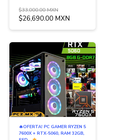
$33,000.00 MXN
$26,690.00 MXN
🔥OFERTA! PC GAMER RYZEN 5
7600X + RTX-5060, RAM 32GB,
SSD...