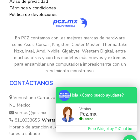
Aviso de privacidad
Términos y condiciones
Politica de devoluciones
En PCZ contamos con las mejores marcas de hardware
como Asus, Corsair, Kingston, Cooler Master, Thermaltake,
Nzxt, Intel, Amd, Nvidia, Gigabyte, Western Digital, entre
muchas otras y con los modelos más nuevos y extremos
para ensamblar una computadora impresionante con un
rendimiento monstruoso.
CONTÁCTANOS
Hola ¿Cómo puedo ayudarte?
Venustiano Carranza Nte. 755, Colonia Centro, Monterrey,
NL, Mexico.
Ventas
ventas@pcz.mx
Pcz.mx
8110933655,
Whatsapp 8131554632
Online
Horario de atención al cliente: de 10:30hs. a 17:30hs de
Free Widget by ToChat.be
lunes a sábado