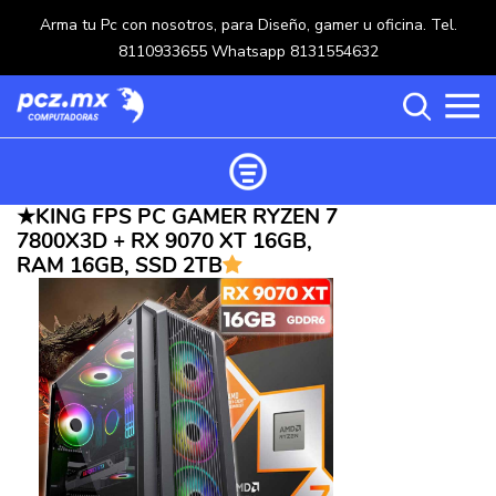
Arma tu Pc con nosotros, para Diseño, gamer u oficina. Tel.
8110933655 Whatsapp 8131554632
★KING FPS PC GAMER RYZEN 7
Ordenar productos
7800X3D + RX 9070 XT 16GB,
Categorías
RAM 16GB, SSD 2TB
Carrito de compras ()
Categorías
PROCESADORES
(117)
Crear una cuenta
OPTICOS
(5)
Ingresar
MOUSE
(218)
MULTIFUNCIONALES
(114)