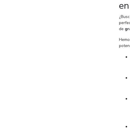
en
¿Busc
perfe
de
gr
Hemos
potenc