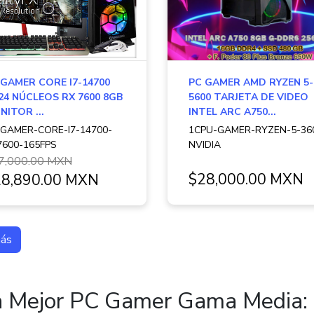
 GAMER CORE I7-14700
PC GAMER AMD RYZEN 5-
/24 NÚCLEOS RX 7600 8GB
5600 TARJETA DE VIDEO
ITOR ...
INTEL ARC A750...
-GAMER-CORE-I7-14700-
1CPU-GAMER-RYZEN-5-36
7600-165FPS
NVIDIA
7,000.00 MXN
$28,000.00 MXN
8,890.00 MXN
más
a Mejor PC Gamer Gama Media: 