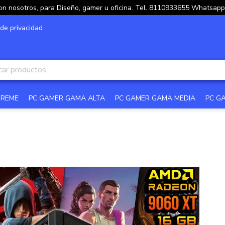
on nosotros, para Diseño, gamer u oficina. Tel. 8110933655 Whatsa
 de privacidad
TREME
PC GAMER GAMA ALTA
PC GAMER GAMA MEDIA
PC G