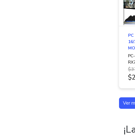
PC
16
MON
PC
RX
$3
$2
Ver 
¡L