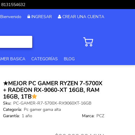
pp 8131554632
Bienvenido
INGRESAR
CREAR UNA CUENTA
AMER BASICA
CATEGORÍAS
BLOG
PC GAMER GAMA ALTA
★MEJOR PC GAMER RYZEN 7-5700X
PC GAMER 12MSI
+ RADEON RX-9060-XT 16GB, RAM
16GB, 1TB
PC DISEÑO Y EDICION
Sku:
PC-GAMER-R7-5700X-RX9060XT-16GB
Categoría:
Pc gamer gama alta
PC GAMER GAMA MEDIA
Garantía:
1 año
Marca:
PCZ
PC GAMA XTREME
PC GAMER BASICA