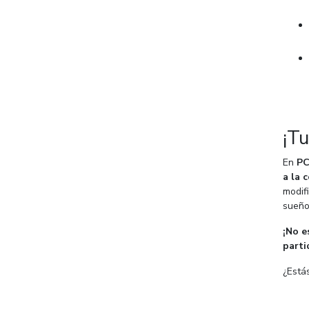
¡Tu
En
P
a la 
modif
sueño
¡No e
parti
¿Está