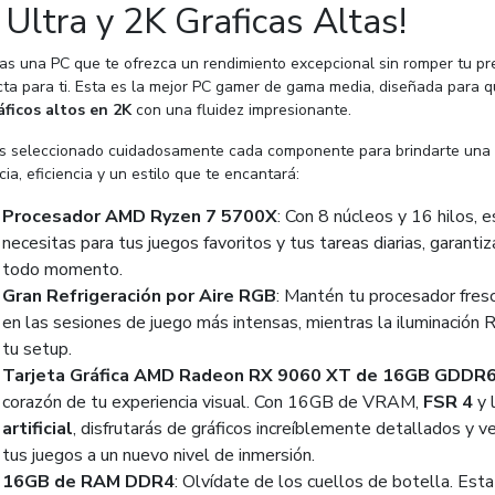
 Ultra y 2K Graficas Altas!
as una PC que te ofrezca un rendimiento excepcional sin romper tu p
cta para ti. Esta es la mejor PC gamer de gama media, diseñada para 
áficos altos en 2K
con una fluidez impresionante.
 seleccionado cuidadosamente cada componente para brindarte una e
ia, eficiencia y un estilo que te encantará:
Procesador AMD Ryzen 7 5700X
: Con 8 núcleos y 16 hilos, 
necesitas para tus juegos favoritos y tus tareas diarias, garanti
todo momento.
Gran Refrigeración por Aire RGB
: Mantén tu procesador fresc
en las sesiones de juego más intensas, mientras la iluminación 
tu setup.
Tarjeta Gráfica AMD Radeon RX 9060 XT de 16GB GDDR6 
corazón de tu experiencia visual. Con 16GB de VRAM,
FSR 4
y 
artificial
, disfrutarás de gráficos increíblemente detallados y 
tus juegos a un nuevo nivel de inmersión.
16GB de RAM DDR4
: Olvídate de los cuellos de botella. Est