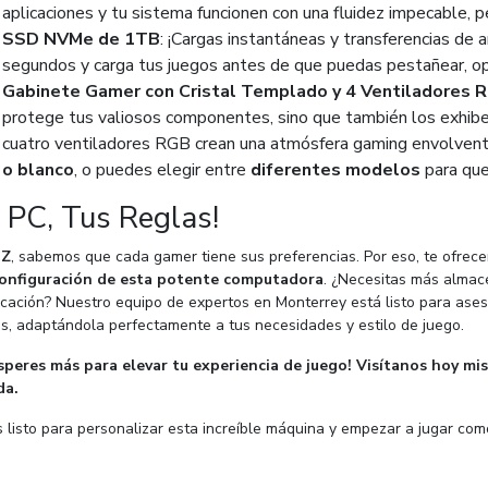
aplicaciones y tu sistema funcionen con una fluidez impecable, 
SSD NVMe de 1TB
: ¡Cargas instantáneas y transferencias de a
segundos y carga tus juegos antes de que puedas pestañear, op
Gabinete Gamer con Cristal Templado y 4 Ventiladores 
protege tus valiosos componentes, sino que también los exhibe 
cuatro ventiladores RGB crean una atmósfera gaming envolvent
o blanco
, o puedes elegir entre
diferentes modelos
para que
 PC, Tus Reglas!
CZ
, sabemos que cada gamer tiene sus preferencias. Por eso, te ofrec
configuración de esta potente computadora
. ¿Necesitas más almac
icación? Nuestro equipo de expertos en Monterrey está listo para ases
s, adaptándola perfectamente a tus necesidades y estilo de juego.
speres más para elevar tu experiencia de juego! Visítanos hoy m
da.
s listo para personalizar esta increíble máquina y empezar a jugar co