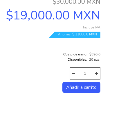
$30,000.00 MXN
COMPUTADORAS INTEL
$19,000.00 MXN
COMPUTADORAS AMD
Incluye IVA
TODAS LAS CATEGORÍAS...
Ahorras: $ 11000.0 MXN
Costo de envio:
$390.0
Disponibles:
20 pzs.