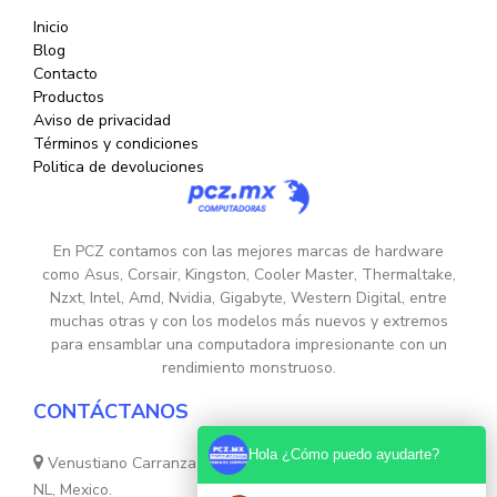
Inicio
Blog
Contacto
Productos
Aviso de privacidad
Términos y condiciones
Politica de devoluciones
En PCZ contamos con las mejores marcas de hardware
como Asus, Corsair, Kingston, Cooler Master, Thermaltake,
Nzxt, Intel, Amd, Nvidia, Gigabyte, Western Digital, entre
muchas otras y con los modelos más nuevos y extremos
para ensamblar una computadora impresionante con un
rendimiento monstruoso.
CONTÁCTANOS
Hola ¿Cómo puedo ayudarte?
Venustiano Carranza Nte. 755, Colonia Centro, Monterrey,
NL, Mexico.