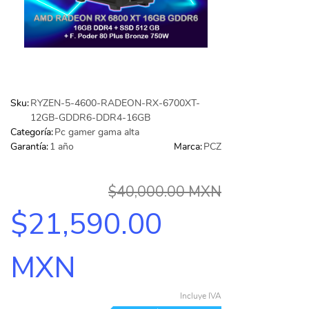
IMPRESORA DE AMPLIO FORMATO (PLOTTER)
(24)
Contacto
MEMORIAS
(667)
Aviso de privacidad
AUDIFONOS Y MICRO
(291)
GAMES
(24)
Sku:
RYZEN-5-4600-RADEON-RX-6700XT-
12GB-GDDR6-DDR4-16GB
TELEFONIA
(122)
Categoría:
Pc gamer gama alta
Garantía:
1 año
Marca:
PCZ
FAX
(1)
TECLADOS
(125)
$40,000.00 MXN
VIDEO
(126)
$21,590.00
PC GAMER BASICA
(14)
GABINETES Y ENFRIAMIENTO
(268)
MXN
COMPUTADORAS
(2)
Incluye IVA
TODAS LAS CATEGORÍAS