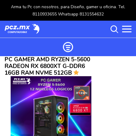
Arma tu Pc con nosotros, para Diseño, gamer u oficina. Tel.
8110933655 Whatsapp 8131554632
PC GAMER AMD RYZEN 5-5600
Ordenar productos
RADEON RX 6800XT G-DDR6
Categorías
16GB RAM NVME 512GB
Carrito de compras ()
Categorías
PROCESADORES
(117)
Crear una cuenta
OPTICOS
(5)
Ingresar
MOUSE
(218)
MULTIFUNCIONALES
(114)