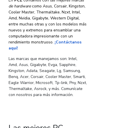
En
PCZ
contamos con
las mejores marcas
de hardware
como Asus, Corsair, Kingston,
Cooler Master, Thermaltake, Nzxt, Intel,
Amd, Nvidia, Gigabyte, Western Digital,
entre muchas otras y con los modelos más
nuevos y extremos para ensamblar una
computadora impresionante con un
rendimiento monstruoso.
¡Contáctanos
aquí!
Las marcas que manejamos son: Intel,
Amd, Asus, Gigabyte, Evga, Sapphire,
Kingston, Adata, Seagate, Lg, Samsung,
Benq, Acer, Corsair, Cooler Master, Smarti,
Eagle Warrior, Microsoft, Tp-link, Pny, Nzxt,
Thermaltake, Asrock, y más. Comunícate
con nosotros para más información.