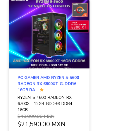
PC GAMER AMD RYZEN 5-5600
RADEON RX 6800XT G-DDR6
16GB RA...
RYZEN-5-4600-RADEON-RX-
6700XT-12GB-GDDR6-DDR4-
16GB
$40,000.00 MXN
$21,590.00 MXN