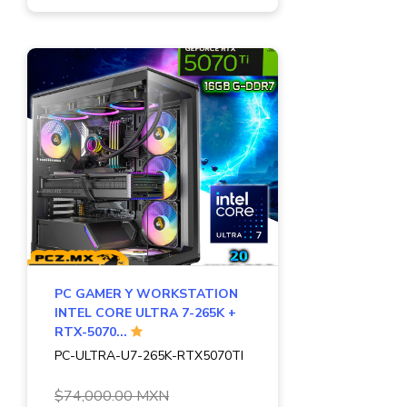
PC GAMER Y WORKSTATION
INTEL CORE ULTRA 7-265K +
RTX-5070...
PC-ULTRA-U7-265K-RTX5070TI
$74,000.00 MXN