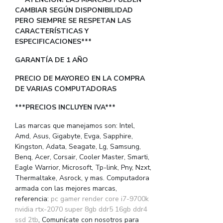
CAMBIAR SEGÚN DISPONIBILIDAD
PERO SIEMPRE SE RESPETAN LAS
CARACTERÍSTICAS Y
ESPECIFICACIONES***
GARANTÍA DE 1 AÑO
PRECIO DE MAYOREO EN LA COMPRA
DE VARIAS COMPUTADORAS
***PRECIOS INCLUYEN IVA***
Las marcas que manejamos son: Intel,
Amd, Asus, Gigabyte, Evga, Sapphire,
Kingston, Adata, Seagate, Lg, Samsung,
Benq, Acer, Corsair, Cooler Master, Smarti,
Eagle Warrior, Microsoft, Tp-link, Pny, Nzxt,
Thermaltake, Asrock, y mas. Computadora
armada con las mejores marcas,
referencia:
pc gamer render core i7-9700k
nvidia rtx-2070 super 8gb ddr5 16gb ddr4
ssd 2tb
, Comunícate con nosotros para