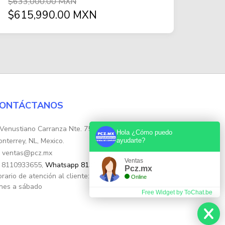
$633,000.00 MXN
$615,990.00 MXN
ONTÁCTANOS
Venustiano Carranza Nte. 755, Colonia Centro,
Hola ¿Cómo puedo
nterrey, NL, Mexico.
ayudarte?
ventas@pcz.mx
Ventas
8110933655,
Whatsapp 8131554632
Pcz.mx
rario de atención al cliente: de 10:30hs. a 17:30hs de
Online
nes a sábado
Free Widget by ToChat.be