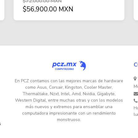
$72,000.00 MXN
$56,900.00 MXN
C
En PCZ contamos con las mejores marcas de hardware
Mo
como Asus, Corsair, Kingston, Cooler Master,
Thermaltake, Nzxt, Intel, Amd, Nvidia, Gigabyte,
Western Digital, entre muchas otras y con los modelos
más nuevos y extremos para ensamblar una
Ho
computadora impresionante con un rendimiento
lu
monstruoso.
s