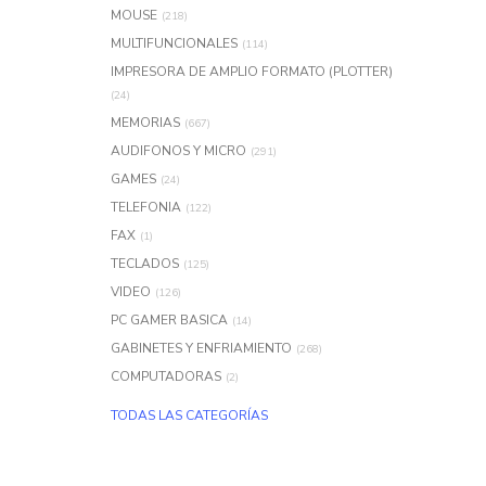
MOUSE
(218)
MULTIFUNCIONALES
(114)
IMPRESORA DE AMPLIO FORMATO (PLOTTER)
(24)
MEMORIAS
(667)
AUDIFONOS Y MICRO
(291)
GAMES
(24)
TELEFONIA
(122)
FAX
(1)
TECLADOS
(125)
VIDEO
(126)
PC GAMER BASICA
(14)
GABINETES Y ENFRIAMIENTO
(268)
COMPUTADORAS
(2)
TODAS LAS CATEGORÍAS