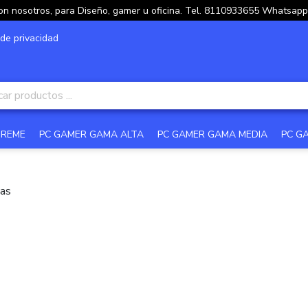
on nosotros, para Diseño, gamer u oficina. Tel. 8110933655 Whatsa
 de privacidad
TREME
PC GAMER GAMA ALTA
PC GAMER GAMA MEDIA
PC G
as