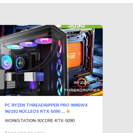
PC RYZEN THREADRIPPER PRO 9995WX
96/192 NÚCLEOS RTX-5090 ...
WORKSTATION-92CORE-RTX-5090