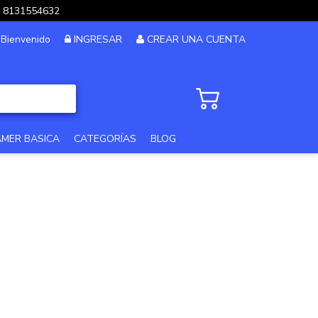
pp 8131554632
Bienvenido
INGRESAR
CREAR UNA CUENTA
AMER BASICA
CATEGORÍAS
BLOG
PC GAMER GAMA ALTA
PC GAMER 12MSI
PC DISEÑO Y EDICION
PC GAMER GAMA MEDIA
PC GAMA XTREME
PC GAMER BASICA