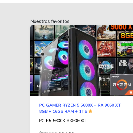
Nuestros favoritos
PC GAMER RYZEN 5 5600X + RX 9060 XT
8GB + 16GB RAM + 1TB
PC-R5-5600X-RX9060XT