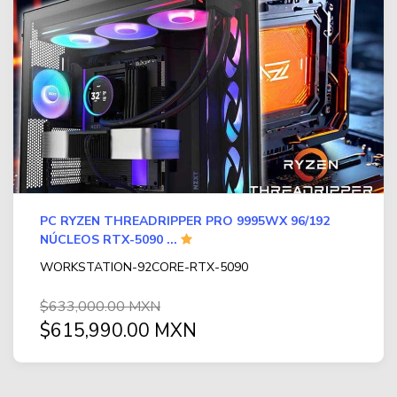
PC RYZEN THREADRIPPER PRO 9995WX 96/192
NÚCLEOS RTX-5090 ...
WORKSTATION-92CORE-RTX-5090
$633,000.00 MXN
$615,990.00 MXN