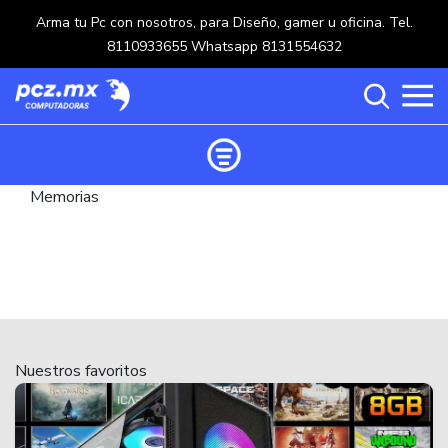
Arma tu Pc con nosotros, para Diseño, gamer u oficina. Tel.
8110933655 Whatsapp 8131554632
Memorias
Ordenar productos
Categorías
Carrito de compras ()
Categorías
PROCESADORES
(117)
Crear una cuenta
Nuestros favoritos
OPTICOS
(5)
Ingresar
MOUSE
(218)
MULTIFUNCIONALES
(114)