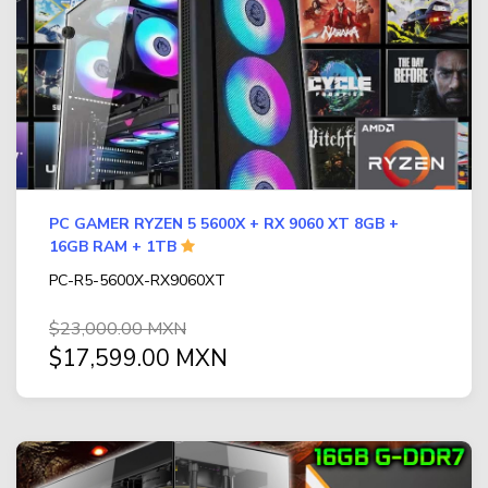
IMPRESORA DE AMPLIO FORMATO (PLOTTER)
(24)
Contacto
MEMORIAS
(667)
Aviso de privacidad
AUDIFONOS Y MICRO
(291)
GAMES
(24)
TELEFONIA
(122)
PC GAMER RYZEN 5 5600X + RX 9060 XT 8GB +
FAX
(1)
16GB RAM + 1TB
TECLADOS
(125)
PC-R5-5600X-RX9060XT
VIDEO
(126)
$23,000.00 MXN
$17,599.00 MXN
PC GAMER BASICA
(14)
GABINETES Y ENFRIAMIENTO
(268)
COMPUTADORAS
(2)
TODAS LAS CATEGORÍAS