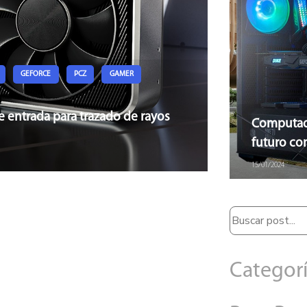
GEFORCE
PCZ
GAMER
de entrada para trazado de rayos
Computado
futuro co
15/01/2024
Categor