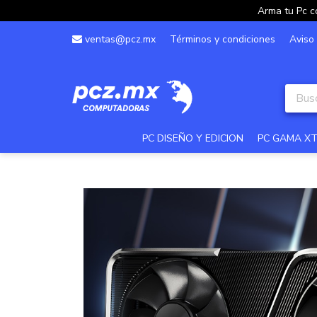
Arma tu Pc c
ventas@pcz.mx
Términos y condiciones
Aviso
Categorías
Carrito de compras ()
PC DISEÑO Y EDICION
PC GAMA X
Crear una cuenta
Ingresar
Contacto
Aviso de privacidad