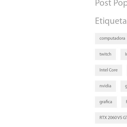
Post Pop
Etiqueta
computadora
twitch
I
Intel Core
nvidia
grafica
RTX 2060 VS G