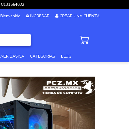
pp 8131554632
Bienvenido
INGRESAR
CREAR UNA CUENTA
AMER BASICA
CATEGORÍAS
BLOG
PC GAMER GAMA ALTA
PC GAMER 12MSI
PC DISEÑO Y EDICION
PC GAMER GAMA MEDIA
PC GAMA XTREME
PC GAMER BASICA