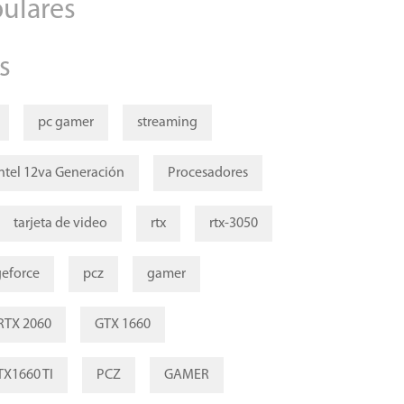
ulares
s
pc gamer
streaming
ntel 12va Generación
Procesadores
tarjeta de video
rtx
rtx-3050
geforce
pcz
gamer
RTX 2060
GTX 1660
TX1660 TI
PCZ
GAMER