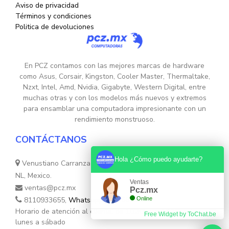
Aviso de privacidad
Términos y condiciones
Politica de devoluciones
En PCZ contamos con las mejores marcas de hardware
como Asus, Corsair, Kingston, Cooler Master, Thermaltake,
Nzxt, Intel, Amd, Nvidia, Gigabyte, Western Digital, entre
muchas otras y con los modelos más nuevos y extremos
para ensamblar una computadora impresionante con un
rendimiento monstruoso.
CONTÁCTANOS
Hola ¿Cómo puedo ayudarte?
Venustiano Carranza Nte. 755, Colonia Centro, Monterrey,
NL, Mexico.
Ventas
ventas@pcz.mx
Pcz.mx
8110933655,
Whatsapp 8131554632
Online
Horario de atención al cliente: de 10:30hs. a 17:30hs de
Free Widget by ToChat.be
lunes a sábado