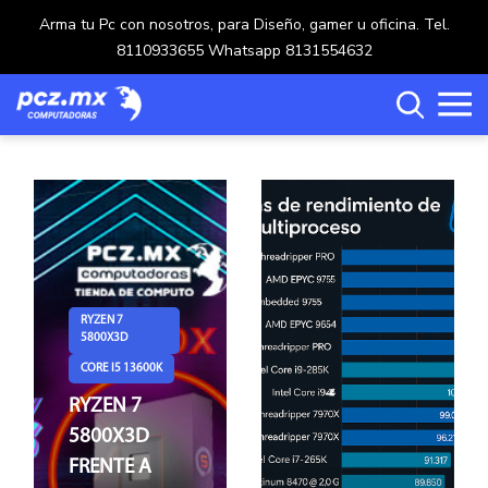
Arma tu Pc con nosotros, para Diseño, gamer u oficina. Tel.
8110933655 Whatsapp 8131554632
Categorías
Carrito de compras ()
RYZEN 7
5800X3D
CORE I5 13600K
Crear una cuenta
RYZEN 7
5800X3D
Ingresar
FRENTE A