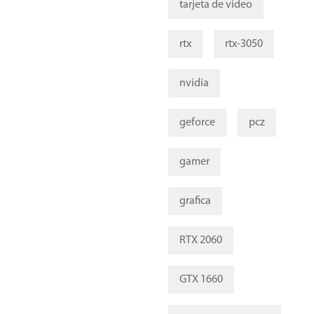
tarjeta de video
rtx
rtx-3050
nvidia
geforce
pcz
gamer
grafica
RTX 2060
GTX 1660