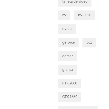
tarjeta de video
rtx
rtx-3050
nvidia
geforce
pcz
gamer
grafica
RTX 2060
GTX 1660