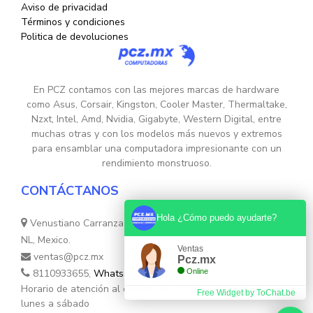
Aviso de privacidad
Términos y condiciones
Politica de devoluciones
En PCZ contamos con las mejores marcas de hardware
como Asus, Corsair, Kingston, Cooler Master, Thermaltake,
Nzxt, Intel, Amd, Nvidia, Gigabyte, Western Digital, entre
muchas otras y con los modelos más nuevos y extremos
para ensamblar una computadora impresionante con un
rendimiento monstruoso.
CONTÁCTANOS
Hola ¿Cómo puedo ayudarte?
Venustiano Carranza Nte. 755, Colonia Centro, Monterrey,
NL, Mexico.
Ventas
ventas@pcz.mx
Pcz.mx
8110933655,
Whatsapp 8131554632
Online
Horario de atención al cliente: de 10:30hs. a 17:30hs de
Free Widget by ToChat.be
lunes a sábado