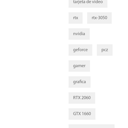
tarjeta de video
rtx
rtx-3050
nvidia
geforce
pcz
gamer
grafica
RTX 2060
GTX 1660