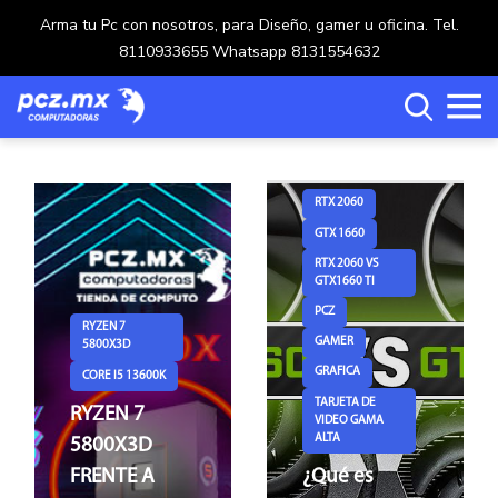
Arma tu Pc con nosotros, para Diseño, gamer u oficina. Tel.
8110933655 Whatsapp 8131554632
RTX 2060
GTX 1660
Categorías
RTX 2060 VS
GTX1660 TI
Carrito de compras ()
PCZ
RYZEN 7
GAMER
5800X3D
GRAFICA
CORE I5 13600K
Crear una cuenta
TARJETA DE
RYZEN 7
VIDEO GAMA
ALTA
5800X3D
Ingresar
FRENTE A
¿Qué es