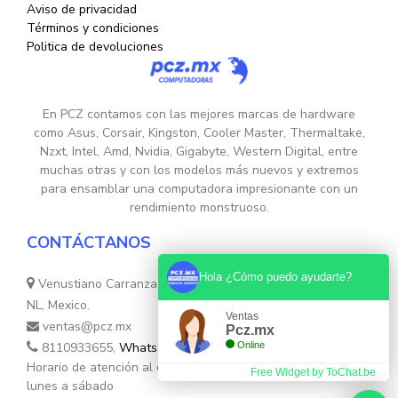
Aviso de privacidad
Términos y condiciones
Politica de devoluciones
En PCZ contamos con las mejores marcas de hardware
como Asus, Corsair, Kingston, Cooler Master, Thermaltake,
Nzxt, Intel, Amd, Nvidia, Gigabyte, Western Digital, entre
muchas otras y con los modelos más nuevos y extremos
para ensamblar una computadora impresionante con un
rendimiento monstruoso.
CONTÁCTANOS
Hola ¿Cómo puedo ayudarte?
Venustiano Carranza Nte. 755, Colonia Centro, Monterrey,
NL, Mexico.
Ventas
ventas@pcz.mx
Pcz.mx
8110933655,
Whatsapp 8131554632
Online
Horario de atención al cliente: de 10:30hs. a 17:30hs de
Free Widget by ToChat.be
lunes a sábado