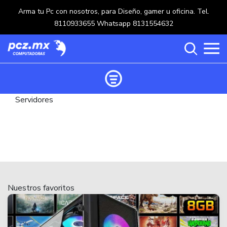
Arma tu Pc con nosotros, para Diseño, gamer u oficina. Tel.
8110933655 Whatsapp 8131554632
Servidores
Ordenar productos
Categorías
Carrito de compras ()
Categorías
PROCESADORES
(117)
Crear una cuenta
Nuestros favoritos
OPTICOS
(5)
Ingresar
MOUSE
(218)
MULTIFUNCIONALES
(114)