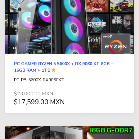
IMPRESORA DE AMPLIO FORMATO (PLOTTER)
(24)
Contacto
MEMORIAS
(667)
Aviso de privacidad
AUDIFONOS Y MICRO
(291)
GAMES
(24)
TELEFONIA
(122)
PC GAMER RYZEN 5 5600X + RX 9060 XT 8GB +
FAX
(1)
16GB RAM + 1TB
TECLADOS
(125)
PC-R5-5600X-RX9060XT
VIDEO
(126)
$23,000.00 MXN
$17,599.00 MXN
PC GAMER BASICA
(14)
GABINETES Y ENFRIAMIENTO
(268)
COMPUTADORAS
(2)
TODAS LAS CATEGORÍAS