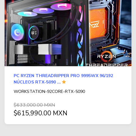
PC RYZEN THREADRIPPER PRO 9995WX 96/192
NÚCLEOS RTX-5090 ...
WORKSTATION-92CORE-RTX-5090
$633,000.00 MXN
$615,990.00 MXN