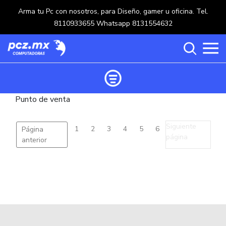
Arma tu Pc con nosotros, para Diseño, gamer u oficina. Tel.
8110933655 Whatsapp 8131554632
Punto de venta
Ordenar productos
Categorías
Siguiente
1
2
3
4
5
6
Página
página
anterior
Carrito de compras ()
Categorías
PROCESADORES
(117)
Crear una cuenta
OPTICOS
(5)
Ingresar
MOUSE
(218)
MULTIFUNCIONALES
(114)