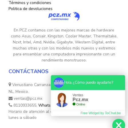
Términos y condiciones
Politica de devoluciones
En PCZ contamos con las mejores marcas de hardware
como Asus, Corsair, Kingston, Cooler Master, Thermaltake,
Nzxt, Intel, Amd, Nvidia, Gigabyte, Western Digital, entre
muchas otras y con los modelos más nuevos y extremos
para ensamblar una computadora impresionante con un
rendimiento monstruoso.
CONTÁCTANOS
Hola ¿Cómo puedo ayudarte?
Venustiano Carranza Nte. 755, Colonia Centro, Monterrey,
NL, Mexico.
Ventas
ventas@pcz.mx
Pcz.mx
Online
8110933655,
Whatsapp 8131554632
Horario de atención al cliente: de 10:30hs. a 17:30hs de
Free Widget by ToChat.be
lunes a sábado