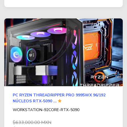
PC RYZEN THREADRIPPER PRO 9995WX 96/192
NÚCLEOS RTX-5090 ...
WORKSTATION-92CORE-RTX-5090
$633,000.00 MXN