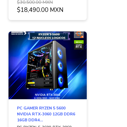
$30,500.00 MXN
$18,490.00 MXN
PC GAMER RYZEN 5 5600
NVIDIA RTX-3060 12GB DDR6
16GB DDR4...