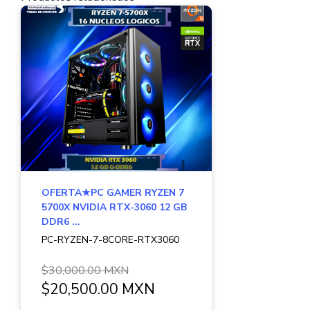
OFERTA★PC GAMER RYZEN 7
5700X NVIDIA RTX-3060 12 GB
DDR6 ...
PC-RYZEN-7-8CORE-RTX3060
$30,000.00 MXN
$20,500.00 MXN