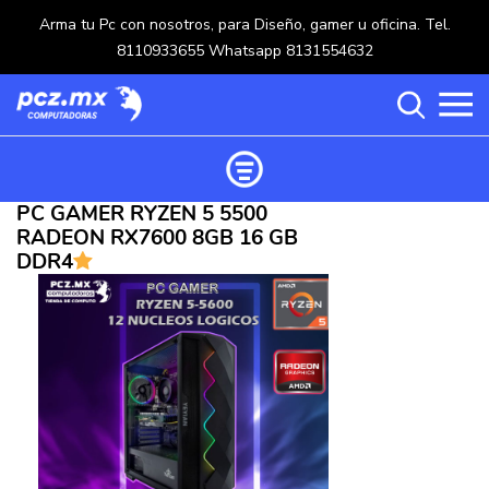
Arma tu Pc con nosotros, para Diseño, gamer u oficina. Tel.
8110933655 Whatsapp 8131554632
PC GAMER RYZEN 5 5500
Ordenar productos
RADEON RX7600 8GB 16 GB
Categorías
DDR4
Carrito de compras ()
Categorías
PROCESADORES
(117)
Crear una cuenta
OPTICOS
(5)
Ingresar
MOUSE
(218)
MULTIFUNCIONALES
(114)