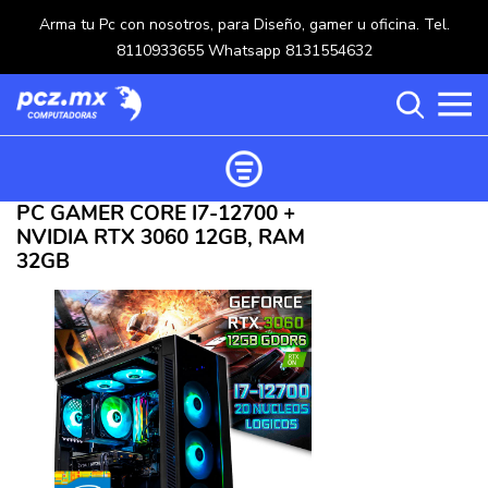
Arma tu Pc con nosotros, para Diseño, gamer u oficina. Tel.
8110933655 Whatsapp 8131554632
PC GAMER CORE I7-12700 +
Ordenar productos
NVIDIA RTX 3060 12GB, RAM
Categorías
32GB
Carrito de compras ()
Categorías
PROCESADORES
(117)
Crear una cuenta
OPTICOS
(5)
Ingresar
MOUSE
(218)
MULTIFUNCIONALES
(114)