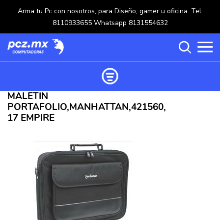
Arma tu Pc con nosotros, para Diseño, gamer u oficina. Tel.
8110933655 Whatsapp 8131554632
MALETIN
Ordenar productos
PORTAFOLIO,MANHATTAN,421560,
Categorías
17 EMPIRE
Carrito de compras ()
Categorías
PROCESADORES
(117)
Crear una cuenta
OPTICOS
(5)
Ingresar
MOUSE
(218)
MULTIFUNCIONALES
(114)