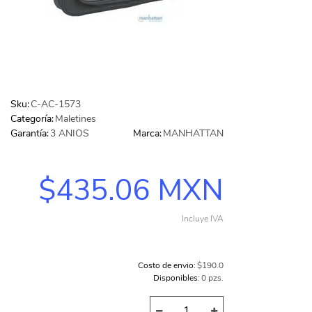
IMPRESORA DE AMPLIO FORMATO (PLOTTER)
(24)
Contacto
MEMORIAS
(667)
Aviso de privacidad
AUDIFONOS Y MICRO
(291)
GAMES
(24)
Sku:
C-AC-1573
Categoría:
Maletines
TELEFONIA
(122)
Garantía:
3 ANIOS
Marca:
MANHATTAN
FAX
(1)
TECLADOS
$435.06 MXN
(125)
VIDEO
(126)
Incluye IVA
PC GAMER BASICA
(14)
GABINETES Y ENFRIAMIENTO
(268)
Costo de envio:
$190.0
COMPUTADORAS
(2)
Disponibles:
0 pzs.
TODAS LAS CATEGORÍAS