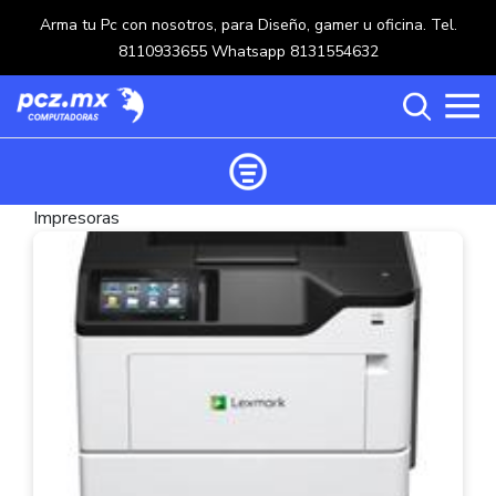
Arma tu Pc con nosotros, para Diseño, gamer u oficina. Tel.
8110933655 Whatsapp 8131554632
Impresoras
Ordenar productos
Categorías
Carrito de compras ()
Categorías
PROCESADORES
(117)
Crear una cuenta
OPTICOS
(5)
Ingresar
MOUSE
(218)
MULTIFUNCIONALES
(114)