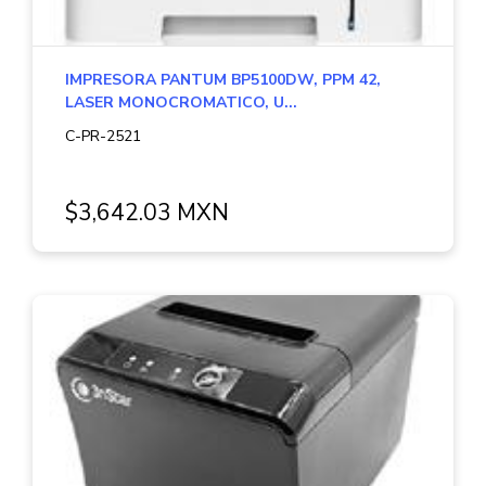
IMPRESORA PANTUM BP5100DW, PPM 42,
LASER MONOCROMATICO, U...
C-PR-2521
$3,642.03 MXN