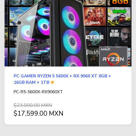
PC GAMER RYZEN 5 5600X + RX 9060 XT 8GB +
16GB RAM + 1TB
PC-R5-5600X-RX9060XT
$23,000.00 MXN
$17,599.00 MXN