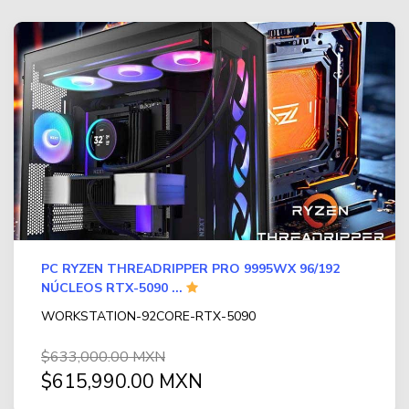
PC RYZEN THREADRIPPER PRO 9995WX 96/192
NÚCLEOS RTX-5090 ...
WORKSTATION-92CORE-RTX-5090
$633,000.00 MXN
$615,990.00 MXN