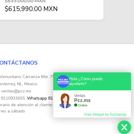
$633,000.00 MXN
$615,990.00 MXN
ONTÁCTANOS
Venustiano Carranza Nte. 755, Colonia Centro,
Hola ¿Cómo puedo
nterrey, NL, Mexico.
ayudarte?
ventas@pcz.mx
Ventas
8110933655,
Whatsapp 8131554632
Pcz.mx
rario de atención al cliente: de 10:30hs. a 17:30hs de
Online
nes a sábado
Free Widget by ToChat.be