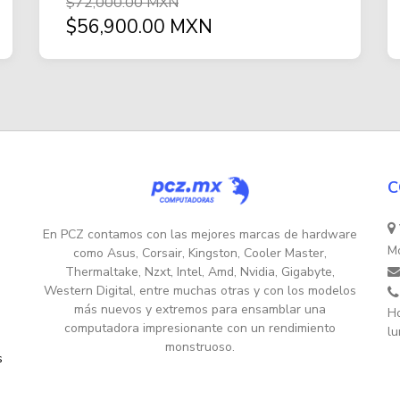
$72,000.00 MXN
$56,900.00 MXN
C
En PCZ contamos con las mejores marcas de hardware
Mo
como Asus, Corsair, Kingston, Cooler Master,
Thermaltake, Nzxt, Intel, Amd, Nvidia, Gigabyte,
Western Digital, entre muchas otras y con los modelos
más nuevos y extremos para ensamblar una
Ho
computadora impresionante con un rendimiento
lu
monstruoso.
s