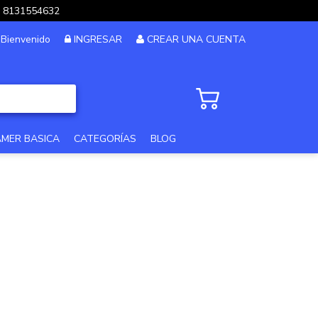
pp 8131554632
Bienvenido
INGRESAR
CREAR UNA CUENTA
AMER BASICA
CATEGORÍAS
BLOG
PC GAMER GAMA ALTA
PC GAMER 12MSI
PC DISEÑO Y EDICION
PC GAMER GAMA MEDIA
PC GAMA XTREME
PC GAMER BASICA