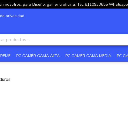
on nosotros, para Diseño, gamer u oficina. Tel. 8110933655 Whatsa
 de privacidad
TREME
PC GAMER GAMA ALTA
PC GAMER GAMA MEDIA
PC G
duros