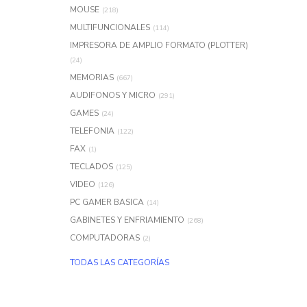
MOUSE
(218)
MULTIFUNCIONALES
(114)
IMPRESORA DE AMPLIO FORMATO (PLOTTER)
(24)
MEMORIAS
(667)
AUDIFONOS Y MICRO
(291)
GAMES
(24)
TELEFONIA
(122)
FAX
(1)
TECLADOS
(125)
VIDEO
(126)
PC GAMER BASICA
(14)
GABINETES Y ENFRIAMIENTO
(268)
COMPUTADORAS
(2)
TODAS LAS CATEGORÍAS