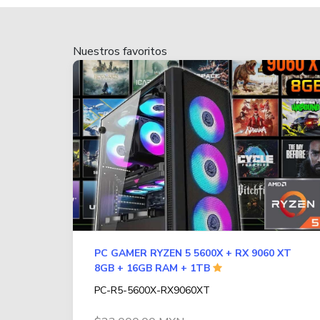
Nuestros favoritos
PC GAMER RYZEN 5 5600X + RX 9060 XT
8GB + 16GB RAM + 1TB
PC-R5-5600X-RX9060XT