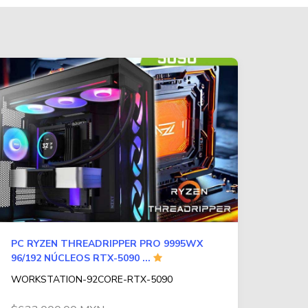
PC RYZEN THREADRIPPER PRO 9995WX
96/192 NÚCLEOS RTX-5090 ...
WORKSTATION-92CORE-RTX-5090