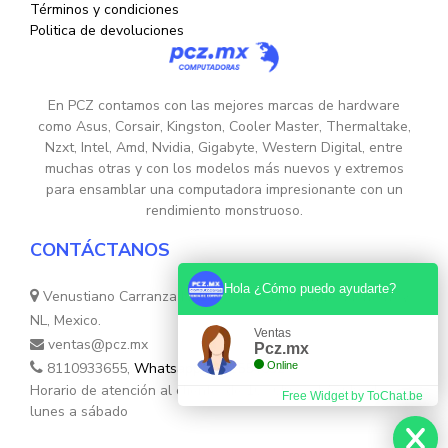
Términos y condiciones
Politica de devoluciones
En PCZ contamos con las mejores marcas de hardware
como Asus, Corsair, Kingston, Cooler Master, Thermaltake,
Nzxt, Intel, Amd, Nvidia, Gigabyte, Western Digital, entre
muchas otras y con los modelos más nuevos y extremos
para ensamblar una computadora impresionante con un
rendimiento monstruoso.
CONTÁCTANOS
Hola ¿Cómo puedo ayudarte?
Venustiano Carranza Nte. 755, Colonia Centro, Monterrey,
NL, Mexico.
Ventas
ventas@pcz.mx
Pcz.mx
Online
8110933655,
Whatsapp 8131554632
Horario de atención al cliente: de 10:30hs. a 17:30hs de
Free Widget by ToChat.be
lunes a sábado