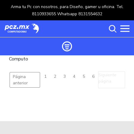
Arma tu Pc con nosotros, para Diseño, gamer u oficina. Tel.
8110933655 Whatsapp 8131554632
Computo
Ordenar productos
Categorías
Siguiente
1
2
3
4
5
6
Página
página
anterior
Carrito de compras ()
Categorías
PROCESADORES
(117)
Crear una cuenta
OPTICOS
(5)
Ingresar
MOUSE
(218)
MULTIFUNCIONALES
(114)