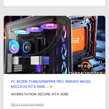
PC RYZEN THREADRIPPER PRO 9995WX 96/192
NÚCLEOS RTX-5090 ...
WORKSTATION-92CORE-RTX-5090
$633,000.00 MXN