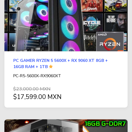
IMPRESORA DE AMPLIO FORMATO (PLOTTER)
(24)
Contacto
MEMORIAS
(667)
Aviso de privacidad
AUDIFONOS Y MICRO
(291)
GAMES
(24)
TELEFONIA
(122)
PC GAMER RYZEN 5 5600X + RX 9060 XT 8GB +
FAX
(1)
16GB RAM + 1TB
TECLADOS
(125)
PC-R5-5600X-RX9060XT
VIDEO
(126)
$23,000.00 MXN
$17,599.00 MXN
PC GAMER BASICA
(14)
GABINETES Y ENFRIAMIENTO
(268)
COMPUTADORAS
(2)
TODAS LAS CATEGORÍAS