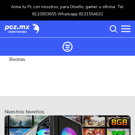
Arma tu Pc con nosotros, para Diseño, gamer u oficina. Tel.
8110933655 Whatsapp 8131554632
Bocinas
Ordenar productos
Categorías
Carrito de compras ()
Categorías
PROCESADORES
(117)
Crear una cuenta
Nuestros favoritos
OPTICOS
(5)
Ingresar
MOUSE
(218)
MULTIFUNCIONALES
(114)