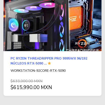
PC RYZEN THREADRIPPER PRO 9995WX 96/192
NÚCLEOS RTX-5090 ...
WORKSTATION-92CORE-RTX-5090
$633,000.00 MXN
$615,990.00 MXN