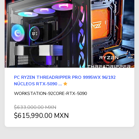
PC RYZEN THREADRIPPER PRO 9995WX 96/192
NÚCLEOS RTX-5090 ...
WORKSTATION-92CORE-RTX-5090
$633,000.00 MXN
$615,990.00 MXN