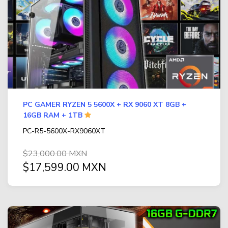
IMPRESORA DE AMPLIO FORMATO (PLOTTER)
(24)
Contacto
MEMORIAS
(667)
Aviso de privacidad
AUDIFONOS Y MICRO
(291)
GAMES
(24)
TELEFONIA
(122)
PC GAMER RYZEN 5 5600X + RX 9060 XT 8GB +
FAX
(1)
16GB RAM + 1TB
TECLADOS
(125)
PC-R5-5600X-RX9060XT
VIDEO
(126)
$23,000.00 MXN
$17,599.00 MXN
PC GAMER BASICA
(14)
GABINETES Y ENFRIAMIENTO
(268)
COMPUTADORAS
(2)
TODAS LAS CATEGORÍAS