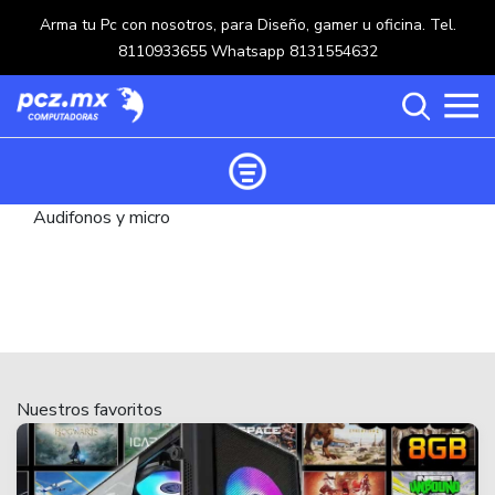
Arma tu Pc con nosotros, para Diseño, gamer u oficina. Tel.
8110933655 Whatsapp 8131554632
Audifonos y micro
Ordenar productos
Categorías
Carrito de compras ()
Categorías
PROCESADORES
(117)
Crear una cuenta
Nuestros favoritos
OPTICOS
(5)
Ingresar
MOUSE
(218)
MULTIFUNCIONALES
(114)