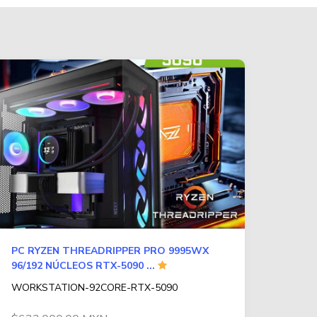
PC RYZEN THREADRIPPER PRO 9995WX
96/192 NÚCLEOS RTX-5090 ...
WORKSTATION-92CORE-RTX-5090