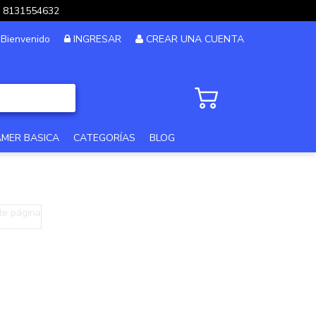
pp 8131554632
Bienvenido
INGRESAR
CREAR UNA CUENTA
AMER BASICA
CATEGORÍAS
BLOG
PC GAMER GAMA ALTA
PC GAMER 12MSI
te página
PC DISEÑO Y EDICION
PC GAMER GAMA MEDIA
PC GAMA XTREME
PC GAMER BASICA