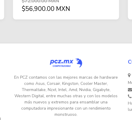
$72,000.00 MXN
$56,900.00 MXN
C
En PCZ contamos con las mejores marcas de hardware
Mo
como Asus, Corsair, Kingston, Cooler Master,
Thermaltake, Nzxt, Intel, Amd, Nvidia, Gigabyte,
Western Digital, entre muchas otras y con los modelos
más nuevos y extremos para ensamblar una
Ho
computadora impresionante con un rendimiento
lu
monstruoso.
s