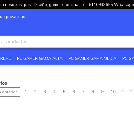
on nosotros, para Diseño, gamer u oficina. Tel. 8110933655 Whatsa
 de privacidad
TREME
PC GAMER GAMA ALTA
PC GAMER GAMA MEDIA
PC G
rios
Siguien
1
2
3
4
5
6
7
8
9
10
 anterior