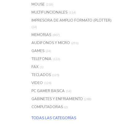
MOUSE
(218)
MULTIFUNCIONALES
(114)
IMPRESORA DE AMPLIO FORMATO (PLOTTER)
(24)
MEMORIAS
(667)
AUDIFONOS Y MICRO
(291)
GAMES
(24)
TELEFONIA
(122)
FAX
(1)
TECLADOS
(125)
VIDEO
(126)
PC GAMER BASICA
(14)
GABINETES Y ENFRIAMIENTO
(268)
COMPUTADORAS
(2)
TODAS LAS CATEGORÍAS