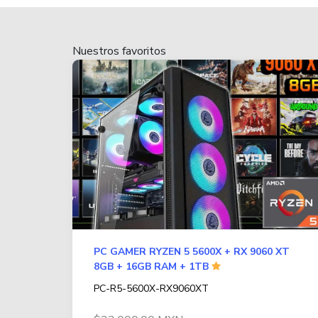
Nuestros favoritos
PC GAMER RYZEN 5 5600X + RX 9060 XT
8GB + 16GB RAM + 1TB
PC-R5-5600X-RX9060XT