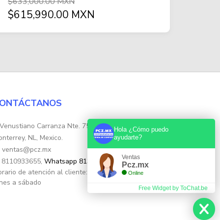
$633,000.00 MXN
$615,990.00 MXN
ONTÁCTANOS
Venustiano Carranza Nte. 755, Colonia Centro,
Hola ¿Cómo puedo
nterrey, NL, Mexico.
ayudarte?
ventas@pcz.mx
Ventas
8110933655,
Whatsapp 8131554632
Pcz.mx
rario de atención al cliente: de 10:30hs. a 17:30hs de
Online
nes a sábado
Free Widget by ToChat.be