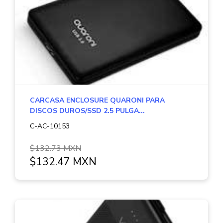
CARCASA ENCLOSURE QUARONI PARA
DISCOS DUROS/SSD 2.5 PULGA...
C-AC-10153
$132.73 MXN
$132.47 MXN