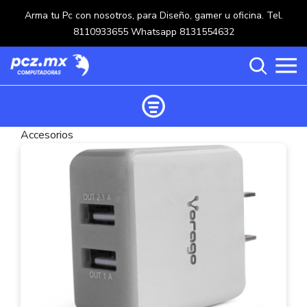
Arma tu Pc con nosotros, para Diseño, gamer u oficina. Tel.
8110933655 Whatsapp 8131554632
Accesorios
Ordenar productos
Categorías
Carrito de compras ()
Categorías
PROCESADORES
(117)
Crear una cuenta
OPTICOS
(5)
Ingresar
MOUSE
(218)
MULTIFUNCIONALES
(114)