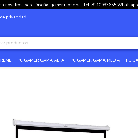
on nosotros, para Diseño, gamer u oficina. Tel. 8110933655 Whatsa
 de privacidad
TREME
PC GAMER GAMA ALTA
PC GAMER GAMA MEDIA
PC G