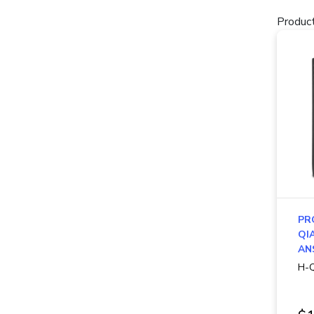
Product
PR
QI
AN
H-