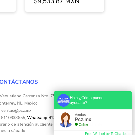
$9,533.87 MXN
ONTÁCTANOS
Venustiano Carranza Nte. 755, Colonia Centro,
Hola ¿Cómo puedo
nterrey, NL, Mexico.
ayudarte?
ventas@pcz.mx
Ventas
8110933655,
Whatsapp 8131554632
Pcz.mx
rario de atención al cliente: de 10:30hs. a 17:30hs de
Online
nes a sábado
Free Widget by ToChat.be