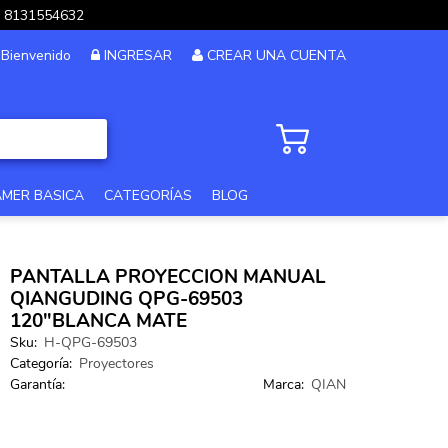
pp 8131554632
Bienvenido
INGRESAR
CREAR UNA CUENTA
AMER BASICA
CATEGORÍAS
BLOG
PC GAMER GAMA ALTA
PANTALLA PROYECCION MANUAL
PC GAMER 12MSI
QIANGUDING QPG-69503
120"BLANCA MATE
PC DISEÑO Y EDICION
Sku:
H-QPG-69503
Categoría:
Proyectores
PC GAMER GAMA MEDIA
Garantía:
Marca:
QIAN
PC GAMA XTREME
PC GAMER BASICA