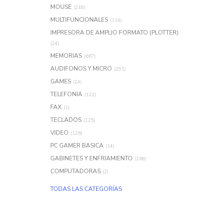
MOUSE
(218)
MULTIFUNCIONALES
(114)
IMPRESORA DE AMPLIO FORMATO (PLOTTER)
(24)
MEMORIAS
(667)
AUDIFONOS Y MICRO
(291)
GAMES
(24)
TELEFONIA
(122)
FAX
(1)
TECLADOS
(125)
VIDEO
(126)
PC GAMER BASICA
(14)
GABINETES Y ENFRIAMIENTO
(268)
COMPUTADORAS
(2)
TODAS LAS CATEGORÍAS