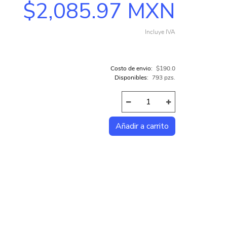
$2,085.97 MXN
COMPUTADORAS INTEL
Incluye IVA
COMPUTADORAS AMD
TODAS LAS CATEGORÍAS...
Costo de envio:
$190.0
Disponibles:
793 pzs.