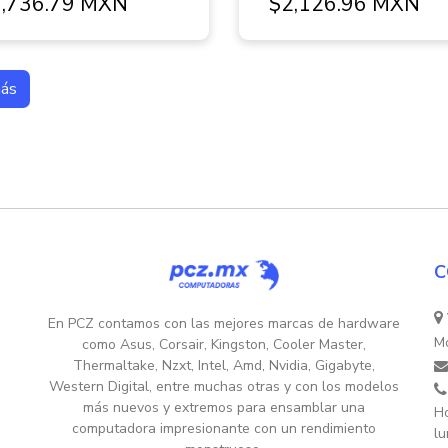
,736.79 MXN
$2,126.96 MXN
más
C
En PCZ contamos con las mejores marcas de hardware
Mo
como Asus, Corsair, Kingston, Cooler Master,
Thermaltake, Nzxt, Intel, Amd, Nvidia, Gigabyte,
Western Digital, entre muchas otras y con los modelos
más nuevos y extremos para ensamblar una
Ho
computadora impresionante con un rendimiento
lu