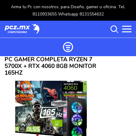
Arma tu Pc con nosotros, para Diseño, gamer u oficina. Tel.
8110933655 Whatsapp 8131554632
PC GAMER COMPLETA RYZEN 7
Ordenar productos
5700X + RTX 4060 8GB MONITOR
Categorías
165HZ
Carrito de compras ()
Categorías
PROCESADORES
(117)
Crear una cuenta
OPTICOS
(5)
Ingresar
MOUSE
(218)
MULTIFUNCIONALES
(114)