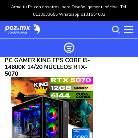
Arma tu Pc con nosotros, para Diseño, gamer u oficina. Tel.
8110933655 Whatsapp 8131554632
PC GAMER KING FPS CORE I5-
Ordenar productos
14600K 14/20 NÚCLEOS RTX-
Categorías
5070
Carrito de compras ()
Categorías
PROCESADORES
(117)
Crear una cuenta
OPTICOS
(5)
Ingresar
MOUSE
(218)
MULTIFUNCIONALES
(114)