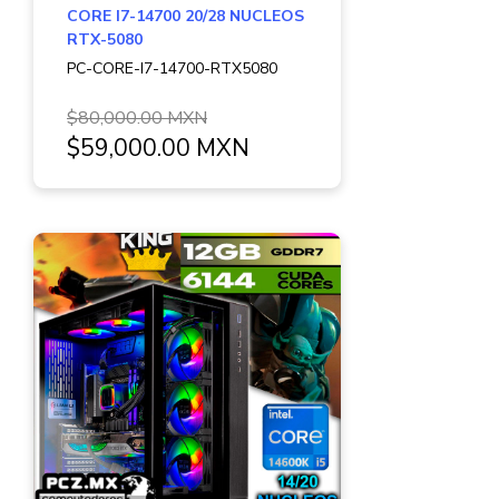
CORE I7-14700 20/28 NUCLEOS
RTX-5080
PC-CORE-I7-14700-RTX5080
$80,000.00 MXN
$59,000.00 MXN