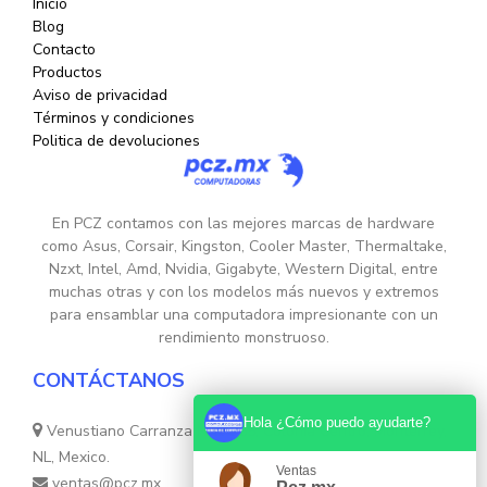
Inicio
Blog
Contacto
Productos
Aviso de privacidad
Términos y condiciones
Politica de devoluciones
En PCZ contamos con las mejores marcas de hardware
como Asus, Corsair, Kingston, Cooler Master, Thermaltake,
Nzxt, Intel, Amd, Nvidia, Gigabyte, Western Digital, entre
muchas otras y con los modelos más nuevos y extremos
para ensamblar una computadora impresionante con un
rendimiento monstruoso.
CONTÁCTANOS
Hola ¿Cómo puedo ayudarte?
Venustiano Carranza Nte. 755, Colonia Centro, Monterrey,
NL, Mexico.
Ventas
ventas@pcz.mx