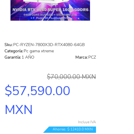
IMPRESORA DE AMPLIO FORMATO (PLOTTER)
(24)
Contacto
MEMORIAS
(667)
Aviso de privacidad
AUDIFONOS Y MICRO
(291)
GAMES
(24)
Sku:
PC-RYZEN-7800X3D-RTX4080-64GB
Categoría:
Pc gama xtreme
TELEFONIA
(122)
Garantía:
1 AÑO
Marca:
PCZ
FAX
(1)
$70,000.00 MXN
TECLADOS
(125)
$57,590.00
VIDEO
(126)
PC GAMER BASICA
(14)
MXN
GABINETES Y ENFRIAMIENTO
(268)
COMPUTADORAS
(2)
Incluye IVA
Ahorras: $ 12410.0 MXN
TODAS LAS CATEGORÍAS