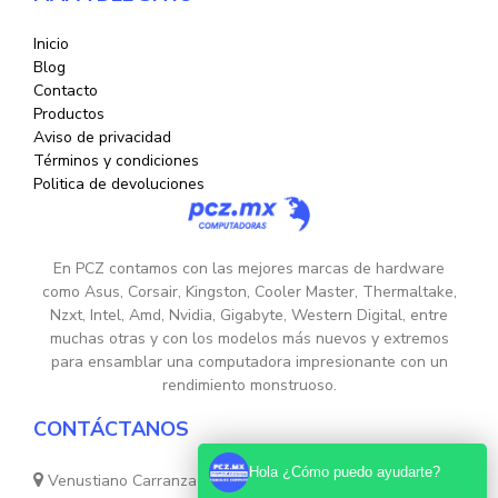
Inicio
Blog
Contacto
Productos
Aviso de privacidad
Términos y condiciones
Politica de devoluciones
En PCZ contamos con las mejores marcas de hardware
como Asus, Corsair, Kingston, Cooler Master, Thermaltake,
Nzxt, Intel, Amd, Nvidia, Gigabyte, Western Digital, entre
muchas otras y con los modelos más nuevos y extremos
para ensamblar una computadora impresionante con un
rendimiento monstruoso.
CONTÁCTANOS
Hola ¿Cómo puedo ayudarte?
Venustiano Carranza Nte. 755, Colonia Centro, Monterrey,