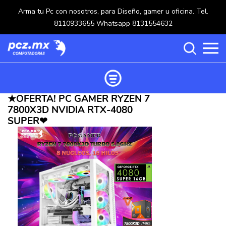
Arma tu Pc con nosotros, para Diseño, gamer u oficina. Tel.
8110933655 Whatsapp 8131554632
★OFERTA! PC GAMER RYZEN 7
Ordenar productos
7800X3D NVIDIA RTX-4080
Categorías
SUPER❤
Carrito de compras ()
Categorías
PROCESADORES
(117)
Crear una cuenta
OPTICOS
(5)
Ingresar
MOUSE
(218)
MULTIFUNCIONALES
(114)