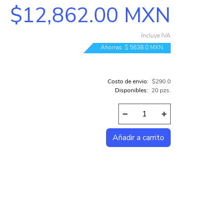
$12,862.00 MXN
COMPUTADORAS INTEL
COMPUTADORAS AMD
Incluye IVA
Ahorras: $ 5638.0 MXN
TODAS LAS CATEGORÍAS...
Costo de envio:
$290.0
Disponibles:
20 pzs.