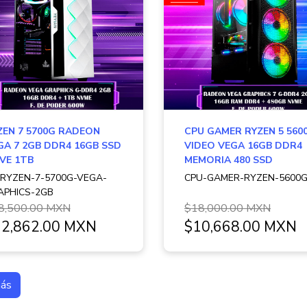
ZEN 7 5700G RADEON
CPU GAMER RYZEN 5 560
GA 7 2GB DDR4 16GB SSD
VIDEO VEGA 16GB DDR4
VE 1TB
MEMORIA 480 SSD
-RYZEN-7-5700G-VEGA-
CPU-GAMER-RYZEN-5600G
APHICS-2GB
8,500.00 MXN
$18,000.00 MXN
2,862.00 MXN
$10,668.00 MXN
más