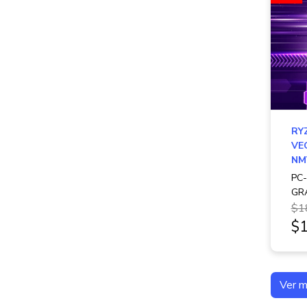
RY
VE
NM
PC
GR
$1
$1
Ver 