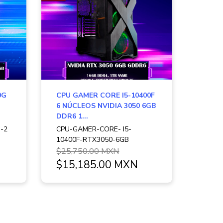
0G
CPU GAMER CORE I5-10400F
6 NÚCLEOS NVIDIA 3050 6GB
DDR6 1...
-2
CPU-GAMER-CORE- I5-
10400F-RTX3050-6GB
$25,750.00 MXN
$15,185.00 MXN