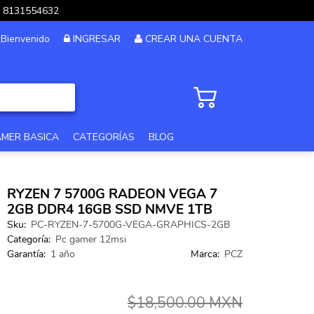
pp 8131554632
Bienvenido
INGRESAR
CREAR UNA CUENTA
AMER BASICA
CATEGORÍAS
BLOG
PC GAMER GAMA ALTA
RYZEN 7 5700G RADEON VEGA 7
PC GAMER 12MSI
2GB DDR4 16GB SSD NMVE 1TB
Sku:
PC-RYZEN-7-5700G-VEGA-GRAPHICS-2GB
PC DISEÑO Y EDICION
Categoría:
Pc gamer 12msi
Garantía:
1 año
Marca:
PCZ
PC GAMER GAMA MEDIA
PC GAMA XTREME
$18,500.00 MXN
PC GAMER BASICA