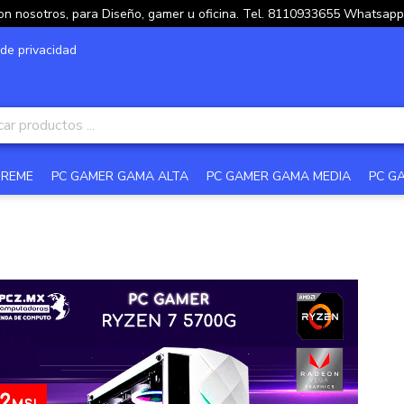
on nosotros, para Diseño, gamer u oficina. Tel. 8110933655 Whatsa
 de privacidad
TREME
PC GAMER GAMA ALTA
PC GAMER GAMA MEDIA
PC G