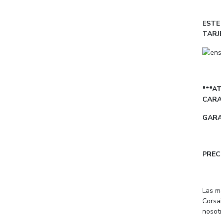
ESTE
TARJ
***A
CARA
GARA
PREC
Las m
Corsai
nosot