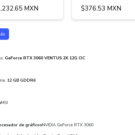
,232.65 MXN
$376.53 MXN
más
lo:
GeForce RTX 3060 VENTUS 2X 12G OC
ia:
12 GB GDDR6
a
MSI
cesador de gráficos
NVIDIA GeForce RTX 3060