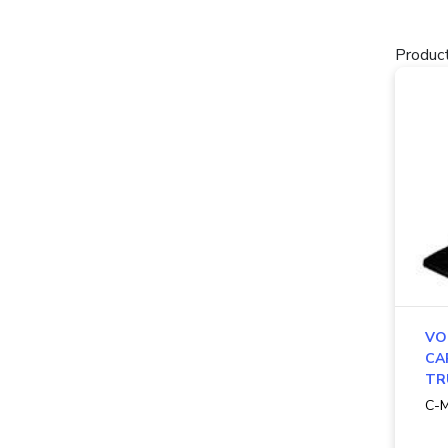
Product
VO
CA
TR
C-