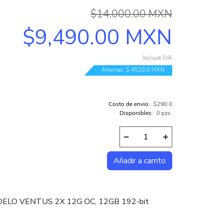
$14,000.00 MXN
COMPUTADORAS INTEL
$9,490.00 MXN
COMPUTADORAS AMD
TODAS LAS CATEGORÍAS...
Incluye IVA
Ahorras: $ 4510.0 MXN
Costo de envio:
$290.0
Disponibles:
0 pzs.
ELO VENTUS 2X 12G OC, 12GB 192-bit