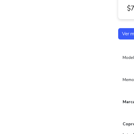
$7
Ver 
Mode
Memor
Marc
Copro