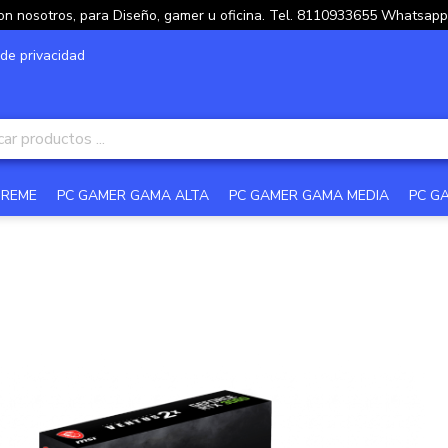
on nosotros, para Diseño, gamer u oficina. Tel. 8110933655 Whatsa
 de privacidad
TREME
PC GAMER GAMA ALTA
PC GAMER GAMA MEDIA
PC G