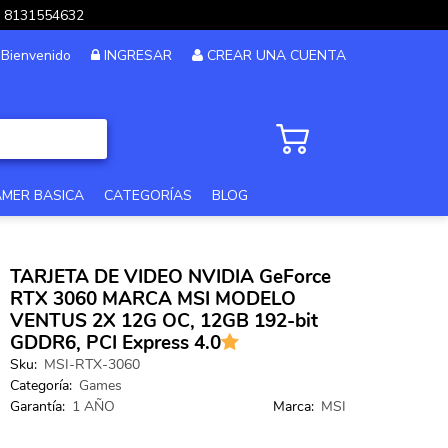
pp 8131554632
Bienvenido
INGRESAR
CREAR UNA CUENTA
AMER BASICA
CATEGORÍAS
BLOG
PC GAMER GAMA ALTA
TARJETA DE VIDEO NVIDIA GeForce
PC GAMER 12MSI
RTX 3060 MARCA MSI MODELO
VENTUS 2X 12G OC, 12GB 192-bit
PC DISEÑO Y EDICION
GDDR6, PCI Express 4.0
Sku:
MSI-RTX-3060
PC GAMER GAMA MEDIA
Categoría:
Games
PC GAMA XTREME
Garantía:
1 AÑO
Marca:
MSI
PC GAMER BASICA