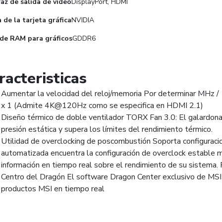
faz de salida de video
DisplayPort, HDMI
 de la tarjeta gráfica
NVIDIA
de RAM para gráficos
GDDR6
racteristicas
Aumentar la velocidad del reloj/memoria Por determinar MH
x 1 (Admite 4K@120Hz como se especifica en HDMI 2.1)
Diseño térmico de doble ventilador TORX Fan 3.0: El galardon
presión estática y supera los límites del rendimiento térmico.
Utilidad de overclocking de poscombustión Soporta configuraci
automatizada encuentra la configuración de overclock estable má
información en tiempo real sobre el rendimiento de su sistema. 
Centro del Dragón El software Dragon Center exclusivo de MSI l
productos MSI en tiempo real