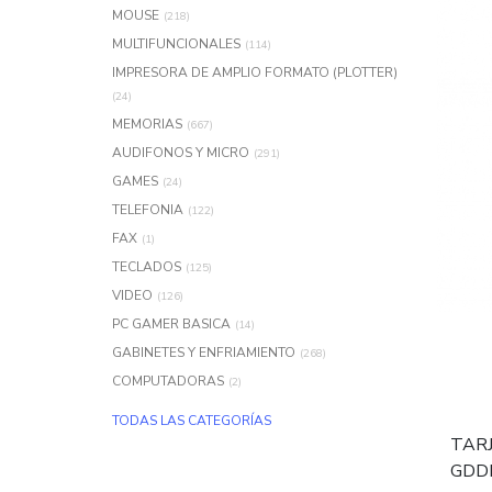
MOUSE
(218)
MULTIFUNCIONALES
(114)
IMPRESORA DE AMPLIO FORMATO (PLOTTER)
(24)
MEMORIAS
(667)
AUDIFONOS Y MICRO
(291)
GAMES
(24)
TELEFONIA
(122)
FAX
(1)
TECLADOS
(125)
VIDEO
(126)
PC GAMER BASICA
(14)
GABINETES Y ENFRIAMIENTO
(268)
COMPUTADORAS
(2)
TODAS LAS CATEGORÍAS
TARJ
GDDR