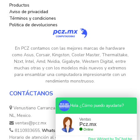
Productos
Aviso de privacidad
Términos y condiciones
Politica de devoluciones
En PCZ contamos con las mejores marcas de hardware
como Asus, Corsair, Kingston, Cooler Master, Thermaltake,
Nzxt, Intel, Amd, Nvidia, Gigabyte, Western Digital, entre
muchas otras y con los modelos más nuevos y extremos
para ensamblar una computadora impresionante con un
rendimiento monstruoso.
CONTÁCTANOS
Hola ¿Cómo puedo ayudarte?
Venustiano Carranza Nte. 755, Colonia Centro, Monterrey,
NL, Mexico.
Ventas
ventas@pcz.mx
Pcz.mx
8110933655,
Whatsapp 8131554632
Online
Horario de atención al cliente: de 10:30hs. a 17:30hs de
Free Widget by ToChat.be