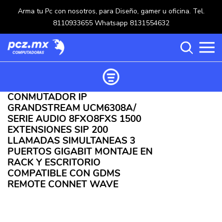
Arma tu Pc con nosotros, para Diseño, gamer u oficina. Tel.
8110933655 Whatsapp 8131554632
CONMUTADOR IP
Ordenar productos
GRANDSTREAM UCM6308A/
Categorías
SERIE AUDIO 8FXO8FXS 1500
EXTENSIONES SIP 200
Carrito de compras ()
LLAMADAS SIMULTANEAS 3
Categorías
PUERTOS GIGABIT MONTAJE EN
RACK Y ESCRITORIO
PROCESADORES
(117)
COMPATIBLE CON GDMS
Crear una cuenta
REMOTE CONNET WAVE
OPTICOS
(5)
Ingresar
MOUSE
(218)
MULTIFUNCIONALES
(114)