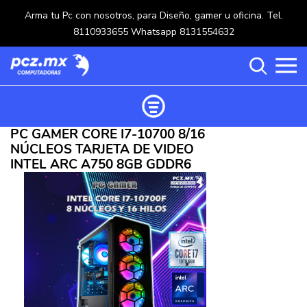
Arma tu Pc con nosotros, para Diseño, gamer u oficina. Tel.
8110933655 Whatsapp 8131554632
PC GAMER CORE I7-10700 8/16
Ordenar productos
NÚCLEOS TARJETA DE VIDEO
Categorías
INTEL ARC A750 8GB GDDR6
Carrito de compras ()
Categorías
PROCESADORES
(117)
Crear una cuenta
OPTICOS
(5)
Ingresar
MOUSE
(218)
MULTIFUNCIONALES
(114)